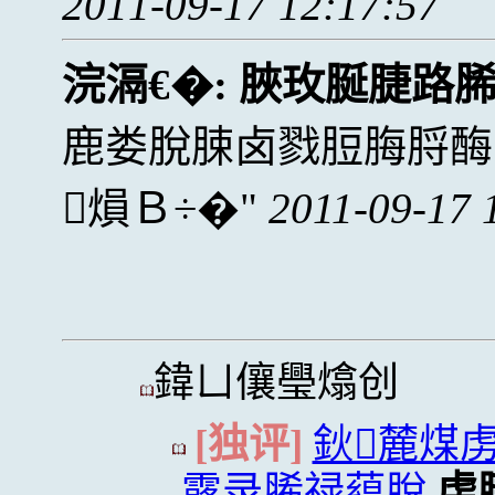
2011-09-17 12:17:57
浣滆€�:
脥玫脠脻路
鹿娄脫脨卤戮脰脢脟酶
熉Ｂ÷�
2011-09-17 
鍏ㄩ儴璺熻创
[独评]
鈥麓煤
露录脪禄藴脫
虏