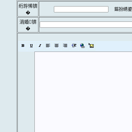
绗斿悕锛
鏂扮綉鍙
�
涓婚锛
�