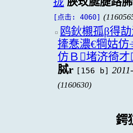
拢
脥玫脠脻路脪
(116056
[点击: 4060]
鸥鈥櫬孤β得
撁惷濃€犅姑仿
仿Ｂ堵济徛才
脦r
2011
[156 b]
(1160630)
鍔