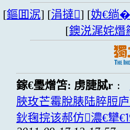
[
鏂囬泦
] [
涓撻
] [
妫€绱
[
鐭涚浘姹熸
鎵€璺熷笘:
虏脻脦r
:
脥玫芒霉脫脿陆脺脰庐
鈥毱捖该郝仿濃€犫