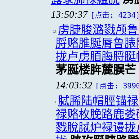
13:50:37
[点击: 4234
虏脻脧潞戮颅鲁
脟赂脽脠脣鲁脿
拢卢虏脜脢脟脡
茅脠楼脌麓脵芒
14:03:32
[点击: 399
脦脪陆帽脛锚禄
禄赂枚脕路鹿娄
戮脫脦炉禄谩拢