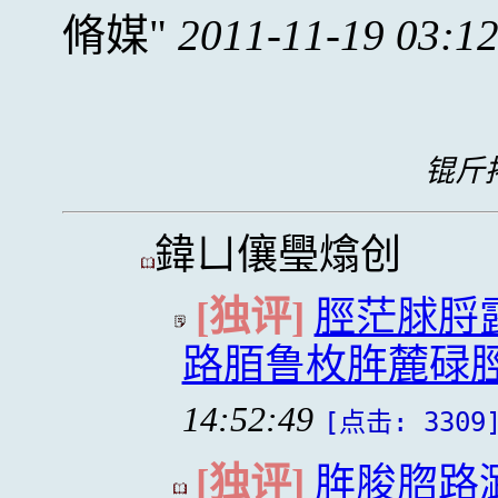
脩媒
2011-11-19 03:1
锟斤拷
鍏ㄩ儴璺熻创
[独评]
脛茫脙脟
路脜鲁枚脌麓碌
14:52:49
[点击: 3309
[独评]
脌脧脗路