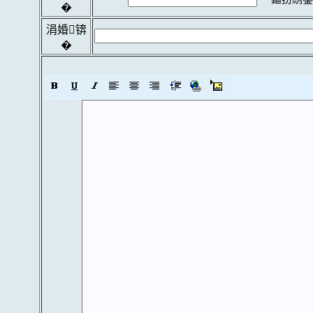
�
涓婚锛
�