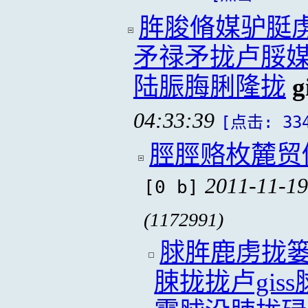
脌脧脩媒驴脡
矛禄矛拢卢脮
陆脤脢脷隆拢
g
04:33:39
[点击: 33
脛脛赂枚麓贸
2011-11-19
[0 b]
(1172991)
脙脌鹿虏拢
脨拢拢卢gi