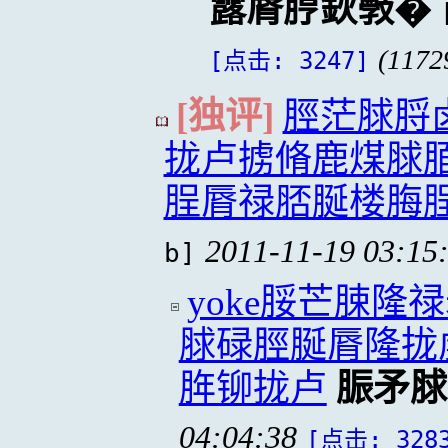
露脣脝鈥斅�
(1172
[点击: 3247]
[独评]
脛茫脙脟
拢卢掳脩鹿煤脙
脭脣禄脴脠楼脢
2011-11-19 03:15
b]
yoke脮芒脨
脙碌脛脠脣隆拢
脌铆拢卢
脤矛脙
04:04:38
[点击: 328