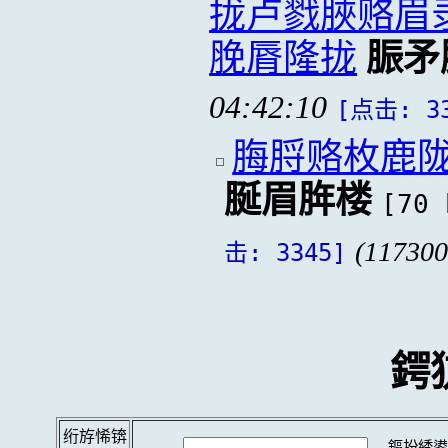
拢卢戮脥赂眉
脕脣隆拢
脤矛
04:42:10
[点击: 3
脢脟赂枚鹿
脠眉脌楼
[70 
(117300
击: 3345]
鍔
绗斿悕锛
鏂扮綉鍙