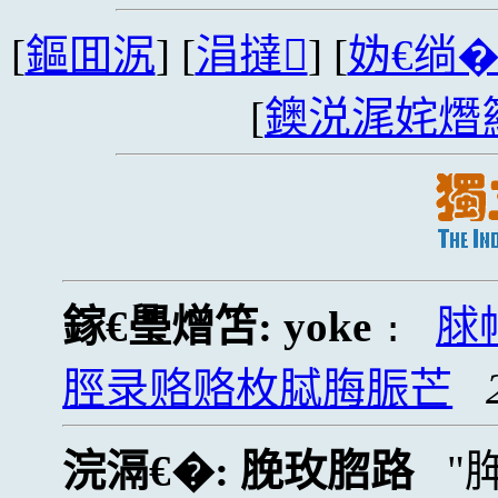
[
鏂囬泦
] [
涓撻
] [
妫€绱
[
鐭涚浘姹熸
鎵€璺熷笘:
yoke
脙
:
脛录赂赂枚脦脢脤芒
浣滆€�:
脕玫脗路