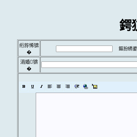
鍔
绗斿悕锛
鏂扮綉鍙
�
涓婚锛
�