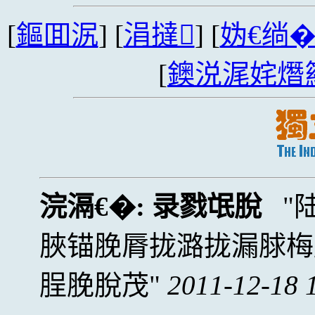
[
鏂囬泦
] [
涓撻
] [
妫€绱
[
鐭涚浘姹熸
浣滆€�:
录戮氓脫
脥锚脕脣拢潞拢漏脙梅
脭脕脫茂
2011-12-18 