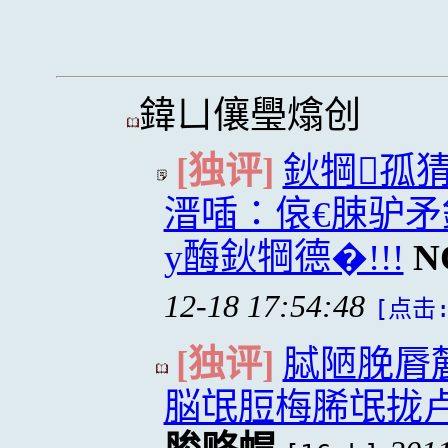
鍏ㄩ儴璺熻创
[独评]
鈥犅孤
溍喢∶偯€脨驴矛
y酶鈥犅德�!!!
N
12-18 17:54:48
[点击:
[独评]
脦陋脕脣
脳氓脰梅脪氓拢