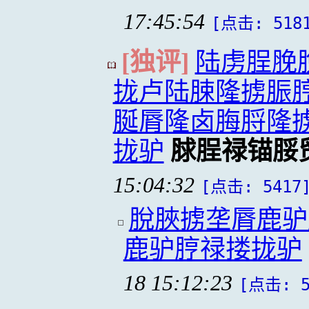
17:45:54
[点击: 518
[独评]
陆虏脭脕
拢卢陆脨隆掳脤
脠脣隆卤脢脟隆
拢驴
脙脭禄锚脮
15:04:32
[点击: 5417
脫脥掳垄脣鹿驴
鹿驴脝禄搂拢驴
18 15:12:23
[点击: 5