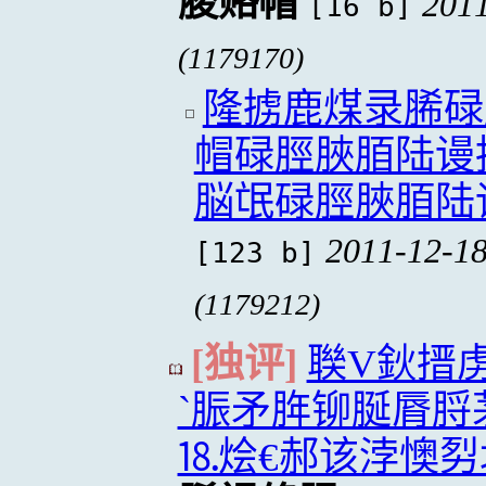
脧赂帽
2011
[16 b]
(1179170)
隆掳鹿煤录脪碌
帽碌脛脥脜陆谩
脳氓碌脛脥脜陆
2011-12-18
[123 b]
(1179212)
[独评]
聫V鈥搢
`脤矛脌铆脠脣脟
⒙烩€郝该浡懊劽