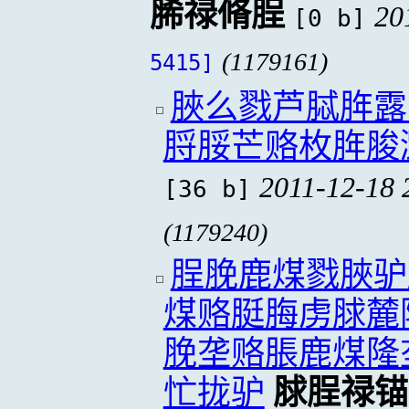
脪禄脩脭
20
[0 b]
(1179161)
5415]
脥么戮芦脦脌露
脟脮芒赂枚脌脧
2011-12-18 
[36 b]
(1179240)
脭脕鹿煤戮脥驴
煤赂脡脢虏脙麓
脕垄赂脹鹿煤隆
忙拢驴
脙脭禄锚