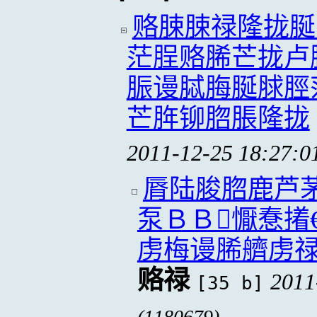
赂脨脨禄隆拢脠
茫脭赂脪芒拢卢
脤谩脦脢脠脙脛
芒脌铆脗脹隆拢
2011-12-25 18:27:0
脣陆脧脗鹿芦茅
泵ＢＢ懨惷撯
虏梅谩脪艩虏
赂禄
2011
[35 b]
(1180679)