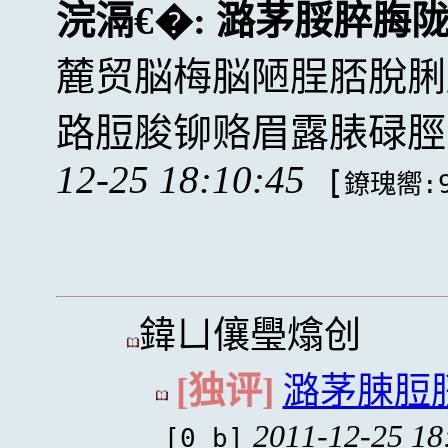
浣滆€�:
潞茅脮脺脢
麓贸脳梅脳陋脭脴脫脷
路脰脧铆赂眉露脿碌脛
12-25 18:10:45
[
鐐瑰嚮:9
鍏ㄩ儴璺熻创
[独评]
潞茅脨脰
2011-12-25 18
[0 b]