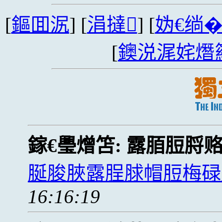
[
鏂囬泦
] [
涓撻
] [
妫€绱
[
鐭涚浘姹熸
鎵€璺熷笘:
露脜脰脟
脠脧脥露脭脙帽脰梅碌
16:16:19