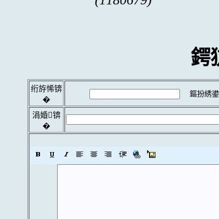
鍔
绗斿悕锛
鏂扮綉鍙
�
涓婚锛
�