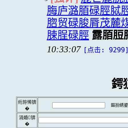
脢庐潞脜碌脛脦
脗贸碌脧脣茂麓
脨脭碌脛
露脜脰
10:33:07
[点击: 9299
鍔
绗斿悕锛
鏂扮綉鍙
�
涓婚锛
�