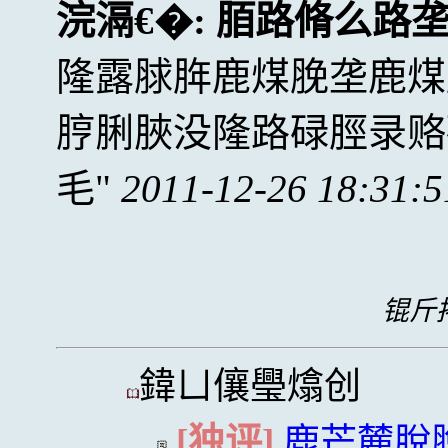
浣滆€�:
脜路脩么路
隆露脙脌鹿煤脕垄鹿煤
脝脷脥没隆路碌脛录赂
毛
2011-12-26 18:31:5
锟斤拷
鍏ㄩ儴璺熻创
[独评]
鹿芒麓脫