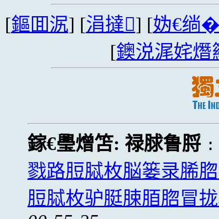
[
鏂囬泦
] [
涓撻
] [
妫€绱
[
鐭涚浘姹熸
鎵€璺熷笘:
禄脙鲁脟
戮路脰脦枚脳篓录脪脗
脰脦枚驴脡脨脜脗冒拢