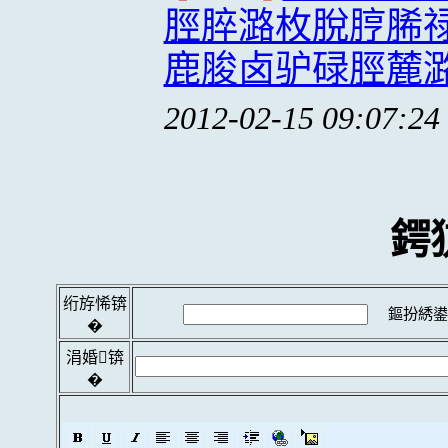
脛脺潞枚脫脝脪
鹿脧卤驴碌脛麓
2012-02-15 09:07:24
鍔
绗斿悕锛
鏂扮綉鍙
�
涓婚锛
�