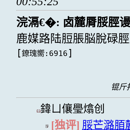
00:55:25
浣滆€�:
卤麓脣脮脛
鹿媒路陆脰脹脳脫碌脛
[
]
鐐瑰嚮:6916
锟斤拷
鍏ㄩ儴璺熻创
[独评]
脮芒潞脜