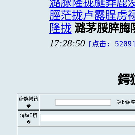
潞脙隆拢脠莽鹿
脛茫拢卢露脭虏
隆拢
潞茅脮脺脢
17:28:50
[点击: 5209
鍔
绗斿悕锛
鏂扮綉鍙
�
涓婚锛
�