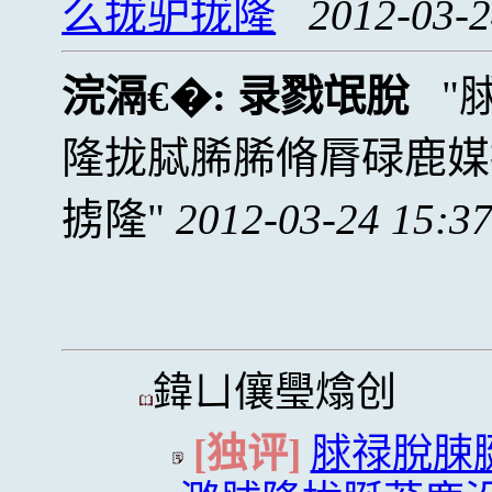
么拢驴拢隆
2012-03-2
浣滆€�:
录戮氓脫
隆拢脦脪脪脩脣碌鹿媒
掳隆
2012-03-24 15:3
鍏ㄩ儴璺熻创
[独评]
脙禄脫脨