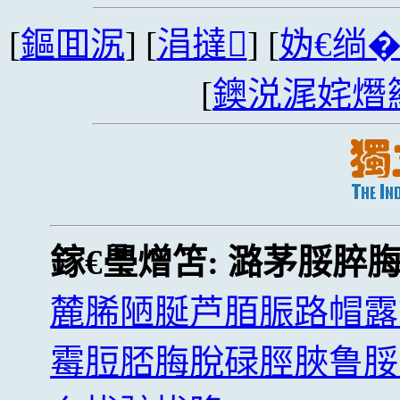
[
鏂囬泦
] [
涓撻
] [
妫€绱
[
鐭涚浘姹熸
鎵€璺熷笘:
潞茅脮脺
麓脪陋脠芦脜脤路帽露
霉脰脴脢脫碌脛脥鲁脮