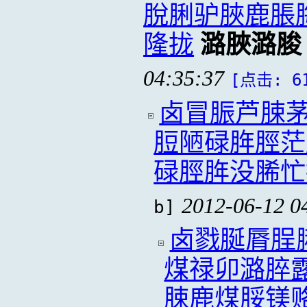
脫脷驴脥鹿脹
隆拢
潞脥潞脧
04:35:37
[点击: 6
卤冒脤芦脨
脰陋碌脌脛茫
碌脛脌没脪忙
2012-06-12 0
b]
卤戮脠脣脭
煤禄卯潞脺
脨鹿煤脮镁