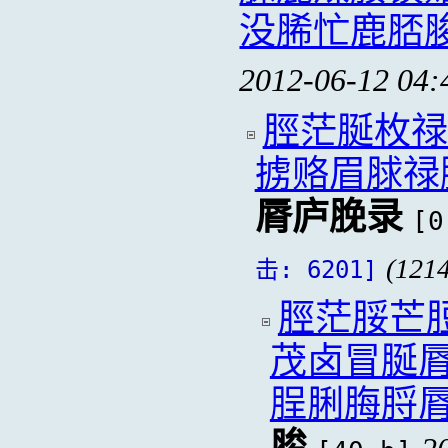
没脪忙鹿脴
2012-06-12 04:
脛茫脠枚禄
掳赂眉脙禄
脣庐脕录
[0
(121
击: 6201]
脛茫脮芒
茂卤冒脠
脭脷脢脟
脧