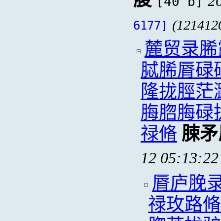
2
[40 b]
(121412
6177]
麓贸录脪
脦脪脣碌
隆拢脛茫
脢脗脢碌
禄脩
脨矛
12 05:13:22
脣庐脕
禄玫路