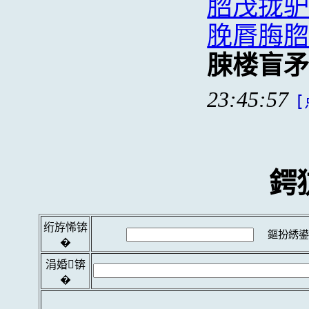
脗茂拢
脕脣脢
脨楼盲
23:45:57
[
鍔
绗斿悕锛
鏂扮綉鍙
�
涓婚锛
�