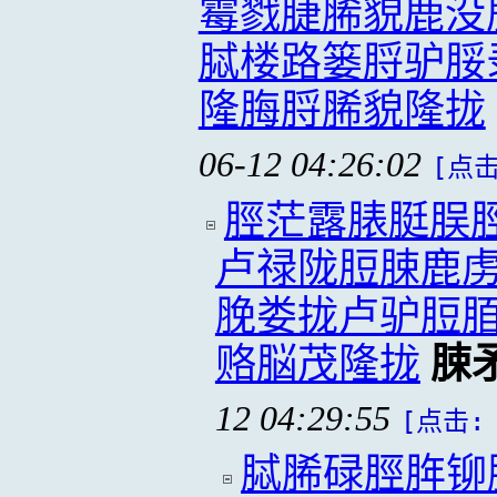
霉戮脻脪貌鹿没
脦楼路篓脟驴脮
隆脢脟脪貌隆拢
06-12 04:26:02
[点击
脛茫露脿脡脵
卢禄陇脰脨鹿
脕娄拢卢驴脰
赂脳茂隆拢
脨
12 04:29:55
[点击: 
脦脪碌脛脌铆