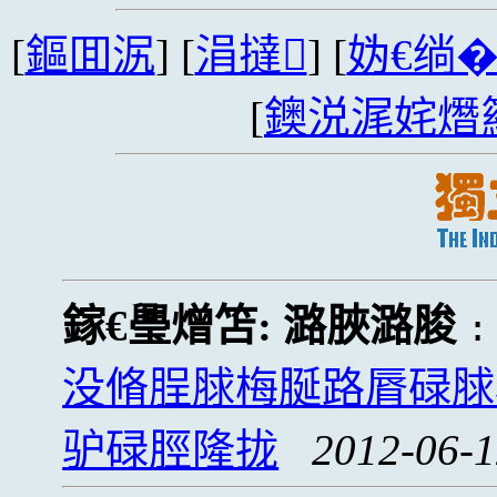
[
鏂囬泦
] [
涓撻
] [
妫€绱
[
鐭涚浘姹熸
鎵€璺熷笘:
潞脥潞脧
没脩脭脙梅脠路脣碌脙
驴碌脛隆拢
2012-06-1