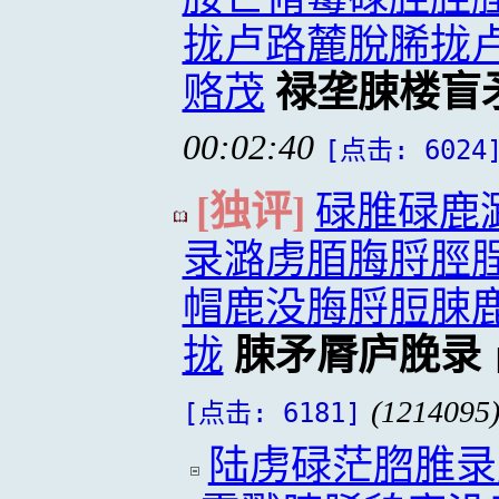
拢卢路麓脫脪拢
赂茂
禄垄脨楼盲
00:02:40
[点击: 6024
[独评]
碌脽碌鹿
录潞虏脜脢脟脛脭
帽鹿没脢脟脰脨
拢
脨矛脣庐脕录
(1214095
[点击: 6181]
陆虏碌茫脗脽录