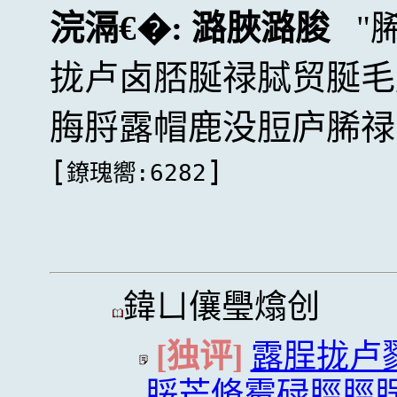
浣滆€�:
潞脥潞脧
拢卢卤脴脠禄脦贸脠毛
脢脟露帽鹿没脰庐脪禄
[
]
鐐瑰嚮:6282
鍏ㄩ儴璺熻创
[独评]
露脭拢卢
脮芒脩霉碌脛脛