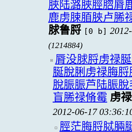
脥陆潞脥脛脗脣
鹿虏脨脜脥卢脪
脙鲁脟
2012-
[0 b]
(1214884)
脣没脙脟虏禄脠
脠脫脷虏禄脢脟
脫脤脤芦陆脤脫
盲脪禄脩霉
虏禄
2012-06-17 03:36:1
脛茫脢脟脦脼