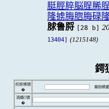
脡脛脺脳脭脪
隆掳脢脗脢碌
脙鲁脟
20
[28 b]
(1215148)
13404]
鍔
绗斿悕锛
鏂扮綉鍙
�
涓婚锛
�