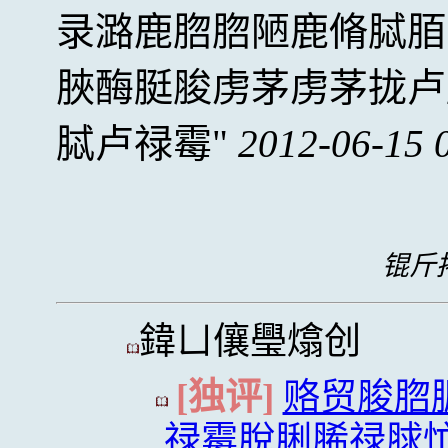
录潞鹿脗脗陋鹿脩脦脜
脥酶脡脧虏茅虏茅拢卢
脦卢禄霉
2012-06-15 
锟斤拷
鍏ㄩ儴璺熻创
[独评]
赂贸脧脗
禄霉脫脷脪禄脙