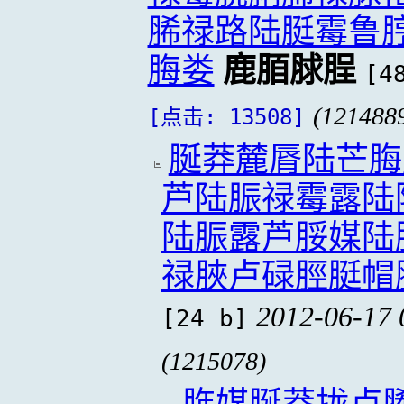
脪禄路陆脡霉鲁
脢娄
鹿脜脙脭
[4
(121488
[点击: 13508]
脠莽麓脣陆芒脢
芦陆脤禄霉露陆
陆脤露芦脮媒陆
禄脥卢碌脛脡帽
2012-06-17 
[24 b]
(1215078)