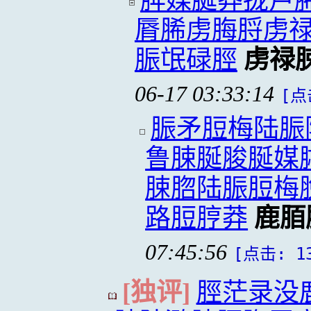
脌媒脠莽拢卢
脣脪虏脢脟虏
脤氓碌脛
虏禄
06-17 03:33:14
[点
脤矛脰梅陆脤
鲁脨脠脧脠媒
脨脗陆脤脰梅
路脰脝莽
鹿脜
07:45:56
[点击: 13
[独评]
脛茫录没