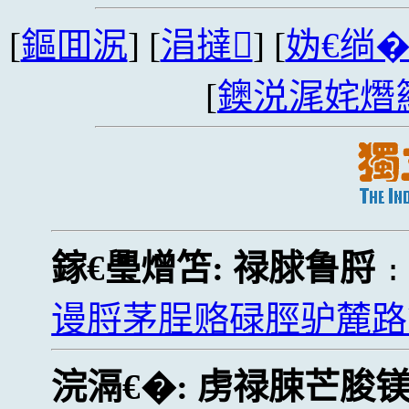
[
鏂囬泦
] [
涓撻
] [
妫€绱
[
鐭涚浘姹熸
鎵€璺熷笘:
禄脙鲁脟
谩脟茅脭赂碌脛驴麓路
浣滆€�:
虏禄脨芒脧