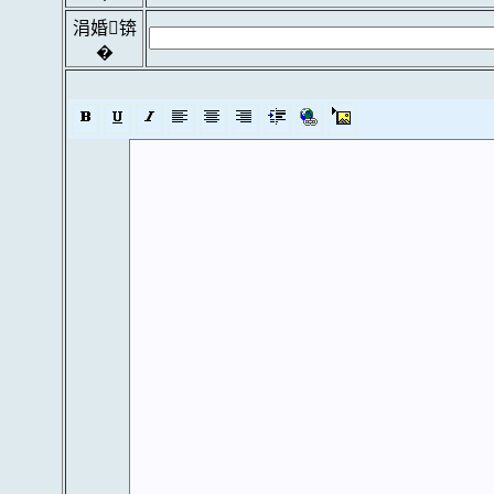
涓婚锛
�