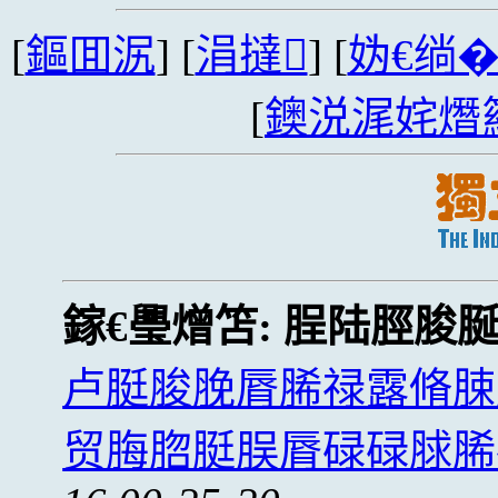
[
鏂囬泦
] [
涓撻
] [
妫€绱
[
鐭涚浘姹熸
鎵€璺熷笘:
脭陆脛脧
卢脡脧脕脣脪禄露脩脨
贸脢脗脡脵脣碌碌脙脪