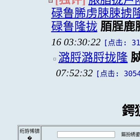
碌鲁脪虏脨脨掳
碌鲁隆拢
脜脭鹿
16 03:30:22
[点击: 31
潞脟潞脟拢隆
07:52:32
[点击: 305
鍔
绗斿悕锛
鏂扮綉鍙
�