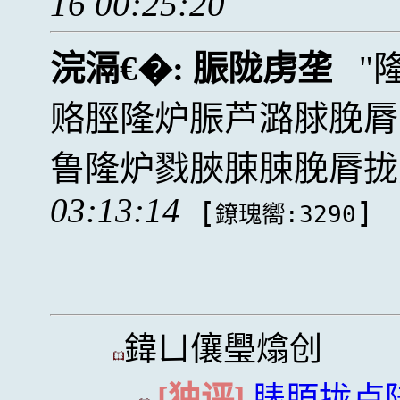
16 00:25:20
浣滆€�:
脤陇虏垄
赂脛隆炉脤芦潞脙脕脣
鲁隆炉戮脥脨脨脕脣拢卢
03:13:14
[
]
鐐瑰嚮:3290
鍏ㄩ儴璺熻创
[独评]
脿脜拢卢