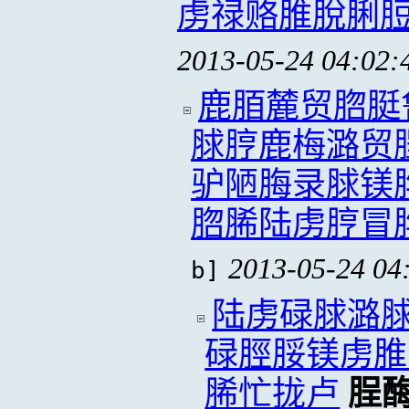
虏禄赂脽脫脷
2013-05-24 04:02:
鹿脜麓贸脗脡
脙脝鹿梅潞贸
驴陋脢录脙镁
脗脪陆虏脝冒
2013-05-24 04
b]
陆虏碌脙潞
碌脛脮镁虏脽
脪忙拢卢
脭