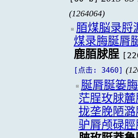
(1264064)
脜煤脳录脟
煤录脢脠脣
鹿脜脙脭
[22
(12
[点击: 3460]
脠脣脠篓脢
茫脭玫脙麓
拢垄脕陋潞
驴脣颅碌脛