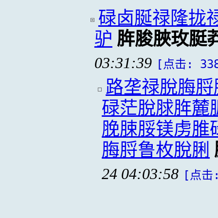
碌卤脠禄隆拢
驴
脌脧脥玫脡
03:31:39
[点击: 33
路垄禄脫脢脟
碌茫脫脙脌麓
脕脨脮镁虏脽
脢脟鲁枚脫脷
24 04:03:58
[点击: