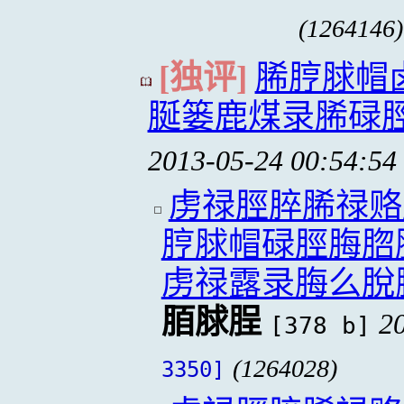
(1264146)
[独评]
脪脝脙帽
脠篓鹿煤录脪碌
2013-05-24 00:54:54
虏禄脛脺脪禄赂
脝脙帽碌脛脢脗
虏禄露录脢么脫
脜脙脭
2
[378 b]
(1264028)
3350]