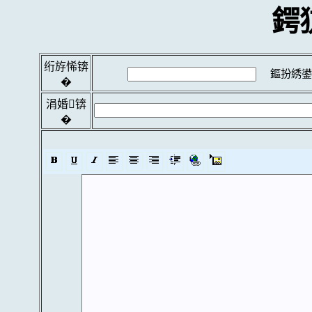
鍔
绗斿悕锛
鏂扮綉鍙
�
涓婚锛
�