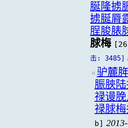
脠隆掳
掳脠脣
脭脧脿
脙梅
[26
击: 3485]
驴麓
脤脥陆
禄谩脕
禄脙梅
2013-
b]