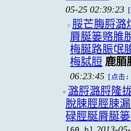
05-25 02:39:23
脮芒脢脟潞
脣脠篓赂脽
梅脠路脤氓
梅脦脰
鹿脜
06:23:45
[点击: 
潞脟潞脟隆
脫脨脛脛脨漏
碌脛脠脣脠篓
2013-05-
[60 b]