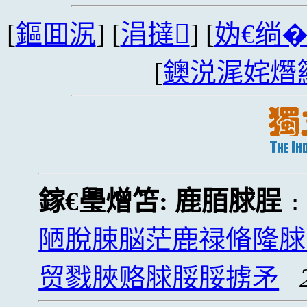
[
鏂囬泦
] [
涓撻
] [
妫€绱
[
鐭涚浘姹熸
鎵€璺熷笘:
鹿脜脙脭
陋脫脨脳茫鹿禄脩隆脙
贸戮脥赂脙脮脮掳矛