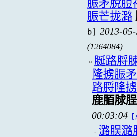
脤矛脫脰
脤芒拢潞
2013-05-
b]
(1264084)
脠路脟
隆掳脤
路脟隆
鹿脜脙
00:03:04
[
潞脵潞