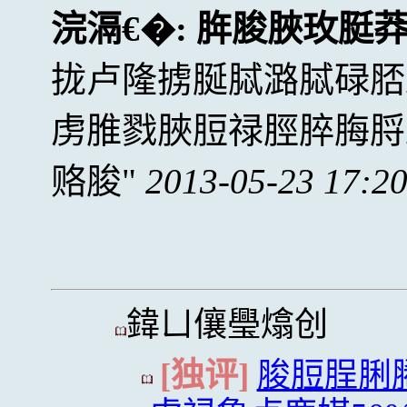
浣滆€�:
脌脧脥玫脡
拢卢隆掳脠脦潞脦碌脴
虏脽戮脥脰禄脛脺脢脟
赂脧
2013-05-23 17:2
鍏ㄩ儴璺熻创
[独评]
脧脰脭脷