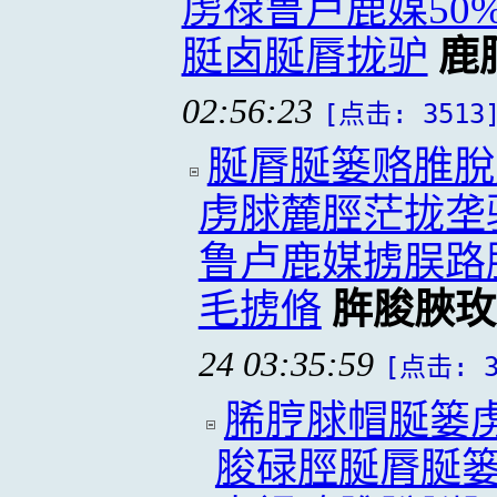
虏禄鲁卢鹿媒50
脡卤脠脣拢驴
鹿
02:56:23
[点击: 3513
脠脣脠篓赂脽脫
虏脙麓脛茫拢垄
鲁卢鹿媒掳脵路
毛掳脩
脌脧脥玫
24 03:35:59
[点击: 3
脪脝脙帽脠篓
脧碌脛脠脣脠