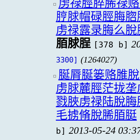
虏禄脛脺脪禄赂
脝脙帽碌脛脢脗
虏禄露录脢么脫
脜脙脭
2
[378 b]
(1264027)
3300]
脠脣脠篓赂脽脫
虏脙麓脛茫拢垄
戮脥虏禄陆脫脢
毛掳脩脫脪脜脡
2013-05-24 03:3
b]