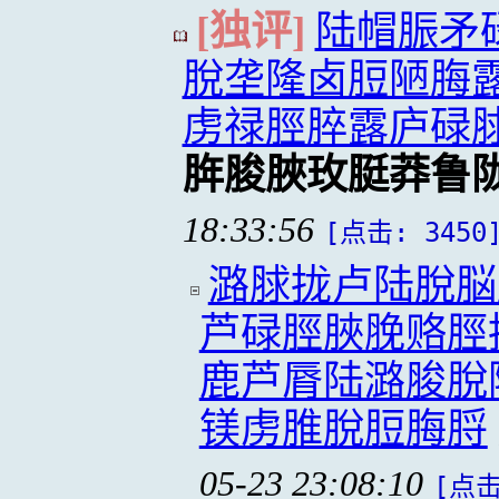
[独评]
陆帽脤矛
脫垄隆卤脰陋脢
虏禄脛脺露庐碌
脌脧脥玫脡莽鲁
18:33:56
[点击: 3450
潞脙拢卢陆脫脳
芦碌脛脥脕赂脛
鹿芦脣陆潞脧脫
镁虏脽脫脰脢脟
05-23 23:08:10
[点击