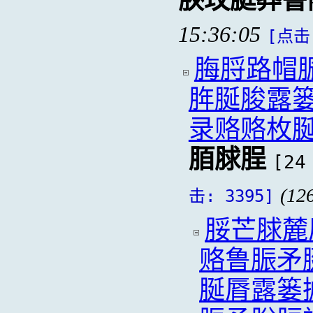
脥玫脡莽鲁
15:36:05
[点击:
脢脟路帽
脌脠脧露
录赂赂枚
脜脙脭
[24
(12
击: 3395]
脮芒脙麓
赂鲁脤矛
脠脣露篓