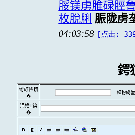
脮镁虏脽碌脛
枚脫脷
脤陇虏
04:03:58
[点击: 33
鍔
绗斿悕锛
鏂扮綉鍙
�
涓婚锛
�