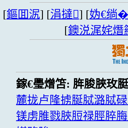
[
鏂囬泦
] [
涓撻
] [
妫€绱
[
鐭涚浘姹熸
鎵€璺熷笘:
脌脧脥玫
麓拢卢隆掳脠脦潞脦碌
镁虏脽戮脥脰禄脛脺脢