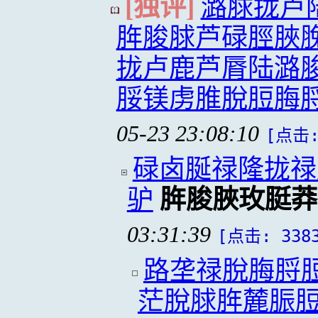
[独评]
潞脙拢卢
脌脧脙芦碌脛脥
拢卢鹿芦脣陆潞
脮镁虏脽脫脰脢
05-23 23:08:10
[点击:
碌卤脠禄隆拢禄
驴
脌脧脥玫脡莽
03:31:39
[点击: 338
路垄禄脫脢脟
茫脫脙脌麓脤