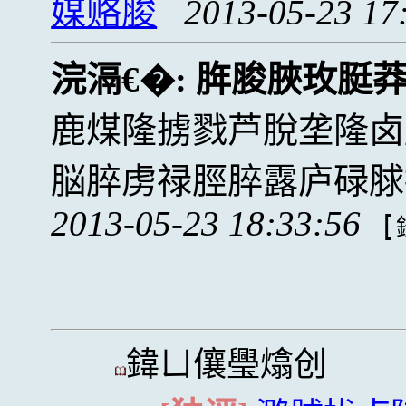
媒赂脧
2013-05-23 17
浣滆€�:
脌脧脥玫脡
鹿煤隆掳戮芦脫垄隆卤
脳脺虏禄脛脺露庐碌脙
2013-05-23 18:33:56
[
鍏ㄩ儴璺熻创