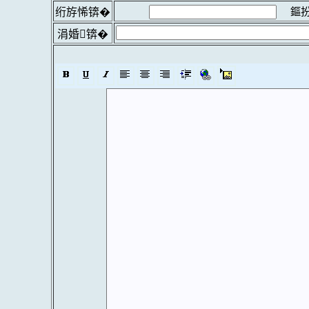
鏂扮
绗斿悕锛�
涓婚锛�