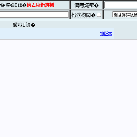
綉鍙嬭鍏�
娉ㄥ唽绗斿悕
瀵嗙爜锛�
杩涙枃闆�
鍐呭锛�
排版本