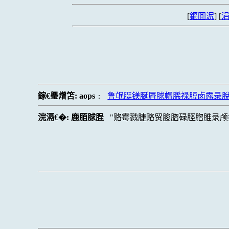
[
鏂囬泦
] [
涓
鎵€璺熷笘:
aops
鲁氓脡镁脠脣脙帽脪禄脰卤露录
:
浣滆€�:
鹿脜脙脭
赂霉戮脻赂贸脧脗碌脛脗脽录颅