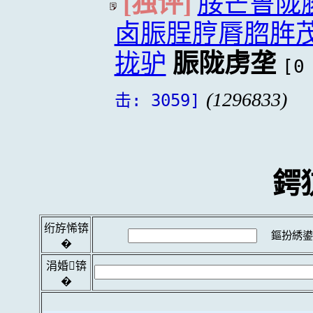
[独评]
脮芒鲁陇
卤脤脭脝脣脗脌
拢驴
脤陇虏垄
[0
(1296833)
击: 3059]
鍔
绗斿悕锛
鏂扮綉鍙
�
涓婚锛
�