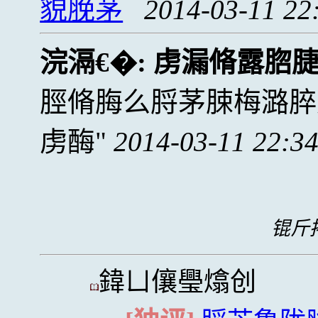
貌脕茅
2014-03-11 22
浣滆€�:
虏漏脩露脗
脛脩脢么脟茅脨梅潞脺
虏酶
2014-03-11 22:3
锟斤拷
鍏ㄩ儴璺熻创