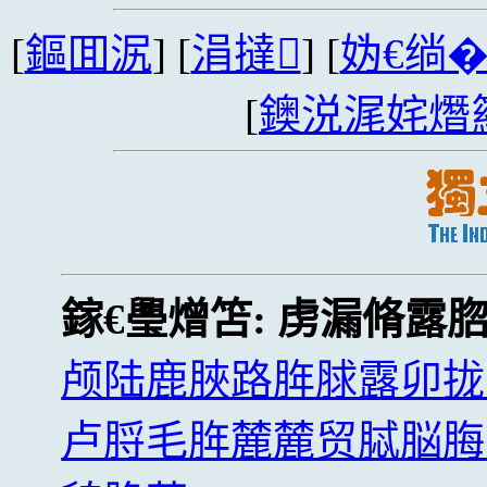
[
鏂囬泦
] [
涓撻
] [
妫€绱
[
鐭涚浘姹熸
鎵€璺熷笘:
虏漏脩露
颅陆鹿脥路脌脙露卯拢
卢脟毛脌麓麓贸脦脳脢