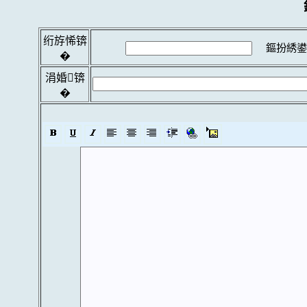
绗斿悕锛
鏂扮綉鍙
�
涓婚锛
�