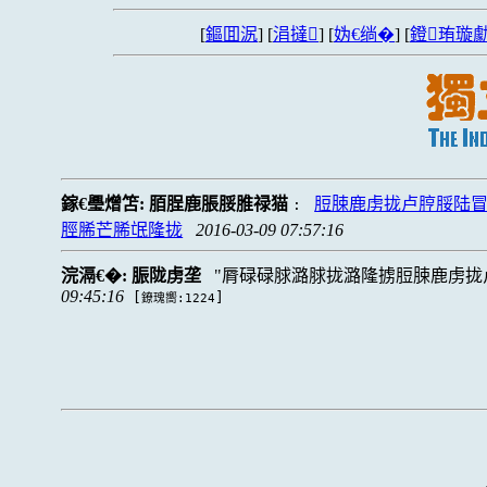
[
鏂囬泦
] [
涓撻
] [
妫€绱�
] [
鐙珛璇勮
鎵€璺熷笘:
脜脭鹿脹脮脽禄猫
脰脨鹿虏拢卢脝脮陆
:
脛脪芒脪氓隆拢
2016-03-09 07:57:16
浣滆€�:
脤陇虏垄
脣碌碌脙潞脙拢潞隆掳脰脨鹿虏拢卢
09:45:16
[
]
鐐瑰嚮:1224