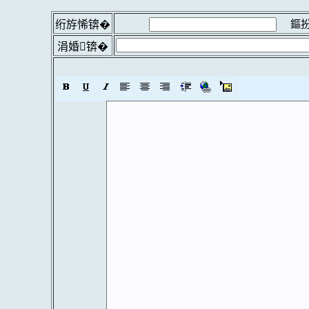
鏂扮
绗斿悕锛�
涓婚锛�