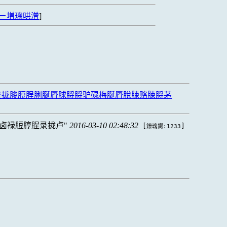
ㄧ増璁哄潧
]
隆拢脧脰脭脷脠脣脙脟脟驴碌梅脠脣脫脨赂脨脟茅
卤禄脰脝脭录拢卢
2016-03-10 02:48:32
[
]
鐐瑰嚮:1233