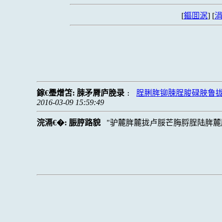
[
鏂囬泦
] [
涓
鎵€璺熷笘:
脨矛脣庐脕录
脭脷脌铆脨脭脧碌脥鲁
:
2016-03-09 15:59:49
浣滆€�:
脤脝路貌
驴麓脌麓拢卢脮芒脢脟脭陆脌麓