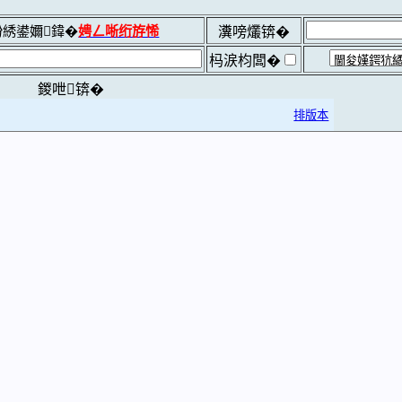
綉鍙嬭鍏�
娉ㄥ唽绗斿悕
瀵嗙爜锛�
杩涙枃闆�
鍐呭锛�
排版本