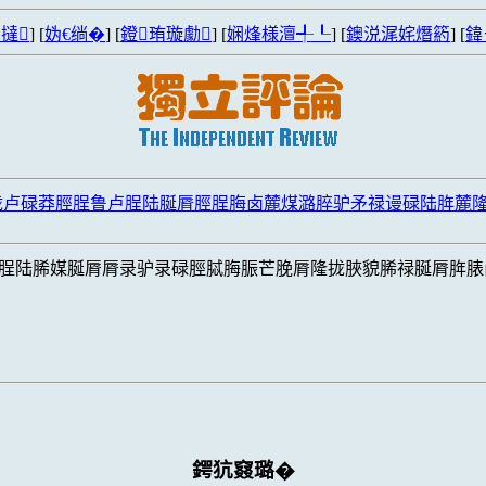
撻
] [
妫€绱�
] [
鐙珛璇勮
] [
娴烽様澶╃┖
] [
鐭涚浘姹熸箹
] [
鍏
拢卢碌莽脛脭鲁卢脭陆脠脣脛脭脢卤麓煤潞脺驴矛禄谩碌陆脌麓
脭陆脪媒脠脣脣录驴录碌脛脦脢脤芒脕脣隆拢脥貌脪禄脠脣脌脿
鍔犺窡璐�