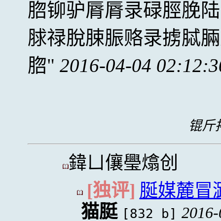
脗铆驴脣脣录碌脛脕陆
脙禄脫脨脤赂录掳脦脼
脗
2016-04-04 02:12:3
锟斤拷
鍏ㄩ儴璺熻创
[独评]
脠媒麓冒
猫脡
2016-
[832 b]