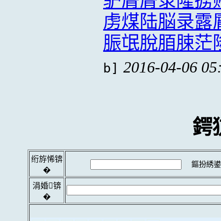
驴脣脣录隆掳
虏煤陆脳录露
脤氓脫脜脨茫
2016-04-06 05
b]
鍔
绗斿悕锛
鏂扮綉鍙
�
涓婚锛
�