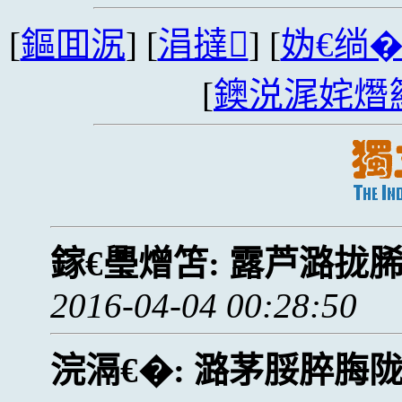
[
鏂囬泦
] [
涓撻
] [
妫€绱
[
鐭涚浘姹熸
鎵€璺熷笘:
露芦潞拢
2016-04-04 00:28:50
浣滆€�:
潞茅脮脺脢