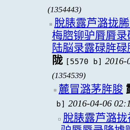
(1354443)
脫脿露芦潞拢脪
梅脗铆驴脣脣录
陆脳录露碌脌碌
陇
2016-
[5570 b]
(1354539)
麓冒潞茅脌脧
2016-04-06 02:
b]
脫脿露芦潞拢