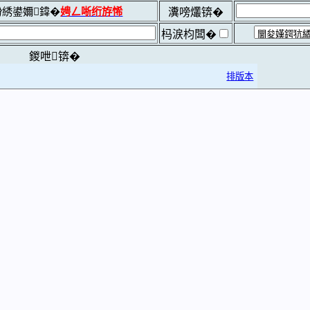
綉鍙嬭鍏�
娉ㄥ唽绗斿悕
瀵嗙爜锛�
杩涙枃闆�
鍐呭锛�
排版本