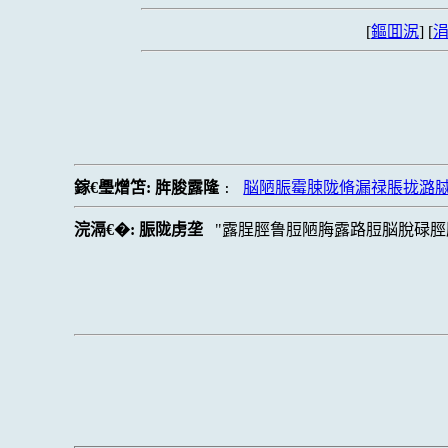
[
鏂囬泦
] [
涓
鎵€璺熷笘:
脌脧露隆
脳陋脤霉脨陇脩漏禄脹拢潞
:
浣滆€�:
脤陇虏垄
露脭脛鲁脰陋脢露路脰脳脫碌脛