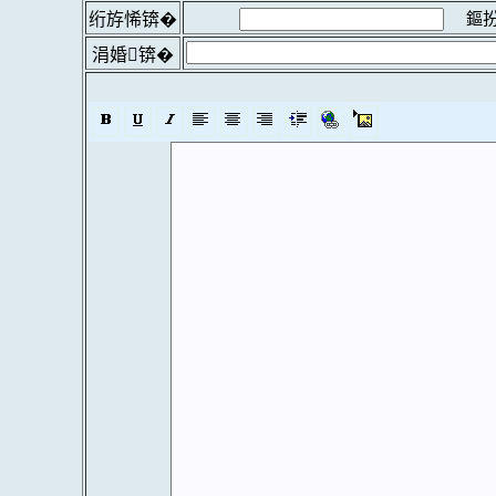
鏂扮
绗斿悕锛�
涓婚锛�