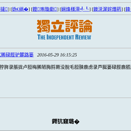
撻
] [
妫€绱�
] [
鐙珛璇勮
] [
娴烽様澶╃┖
] [
鐭涚浘姹熸箹
] [
鍏
脦脪碌脛驴麓路篓
2016-05-29 16:15:25
脝脌录脹拢卢脰梅脪陋脢脟脣没脫毛脰脨鹿虏录芦脠篓碌脛鹿脴
鍔犺窡璐�