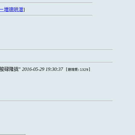
ㄧ増璁哄潧
]
脧碌隆拢
2016-05-29 19:30:37
[
]
鐐瑰嚮:1329