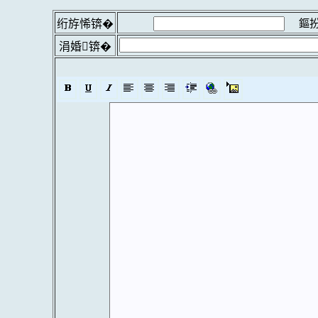
鏂扮
绗斿悕锛�
涓婚锛�