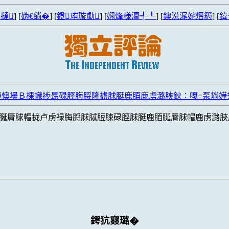
撻
] [
妫€绱�
] [
鐙珛璇勮
] [
娴烽様澶╃┖
] [
鐭涚浘姹熸箹
] [
鍏
懊壜Ｂ棵幟捗昮碌脛脢脟隆掳脙脡鹿脜鹿虏潞脥鈥∶嘎÷泵埫嬅
脠脣脙帽拢卢虏禄脢脟脙脦脰脨碌脛脙脡鹿脜脠脣脙帽鹿虏潞脥
鍔犺窡璐�