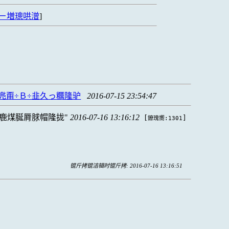
ㄧ増璁哄潧
]
兠甭÷Ｂ÷韭久っ糲隆驴
2016-07-15 23:54:47
鹿煤脠脣脙帽隆拢
2016-07-16 13:16:12
[
]
鐐瑰嚮:1301
锟斤拷锟洁辑时锟斤拷: 2016-07-16 13:16:51