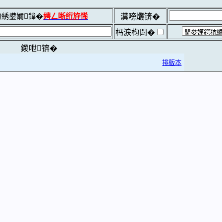
綉鍙嬭鍏�
娉ㄥ唽绗斿悕
瀵嗙爜锛�
杩涙枃闆�
鍐呭锛�
排版本