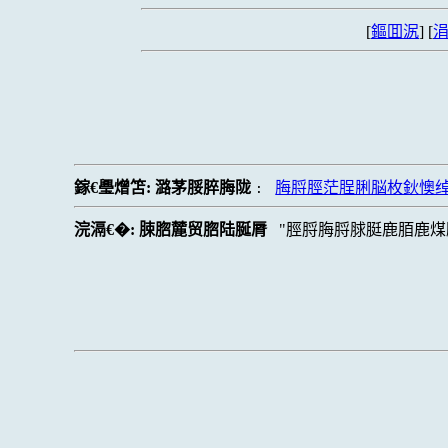
[
鏂囬泦
] [
涓
鎵€璺熷笘:
潞茅脮脺脢陇
脢脟脛茫脭脷脳枚鈥懊绰
:
浣滆€�:
脨脗麓贸脗陆脠脣
脛脟脢脟脙脡鹿脜鹿煤