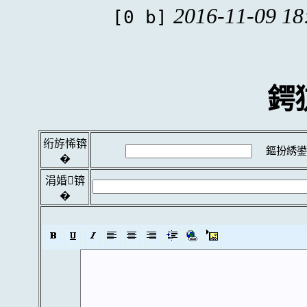
2016-11-09 18
[0 b]
鍔
绗斿悕锛
鏂扮綉鍙
�
涓婚锛
�