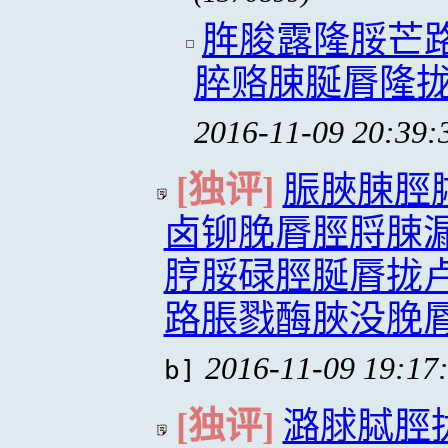
脌脧露隆脮芒
脺赂脨脠脣隆
2016-11-09 20:39:
[独评]
脤脥脨脛
卤铆脕脣脛脟脨
脝脮碌脛脠脣拢
路脹戮酶脥没脕
2016-11-09 19:17
b]
[独评]
潞脙脦脛