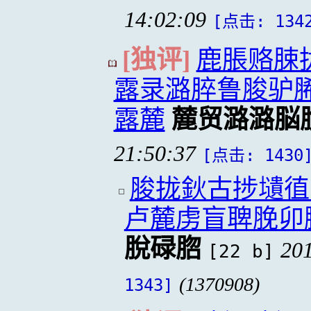
14:02:09
[点击: 134
[独评]
鹿脹赂脨
露录潞脺鲁脧驴
露麓
麓贸潞潞脳
21:50:37
[点击: 1430
脧拢鈥古捗壝徝
卢麓虏盲聛脕卯
脫碌脗
201
[22 b]
(1370908)
1343]