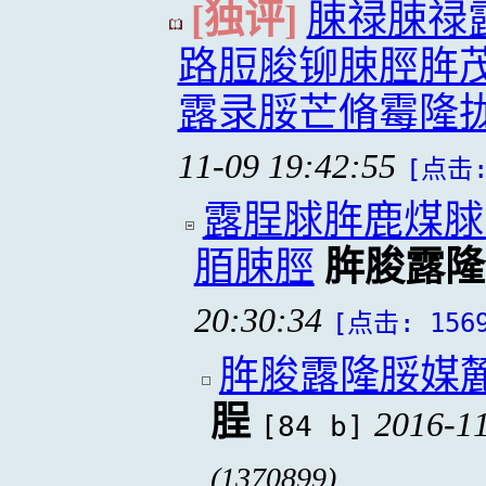
[独评]
脨禄脨禄
路脰脧铆脨脛脌
露录脮芒脩霉隆
11-09 19:42:55
[点击:
露脭脙脌鹿煤脙
脜脨脛
脌脧露隆
20:30:34
[点击: 156
脌脧露隆脮媒
脭
2016-11
[84 b]
(1370899)