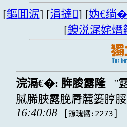
[
鏂囬泦
] [
涓撻
] [
妫€绱
[
鐭涚浘姹熸
浣滆€�:
脌脧露隆
脦脪脥露脕脣麓篓脝脮
16:40:08
[
]
鐐瑰嚮:2273