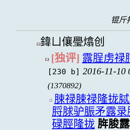
锟斤拷
鍏ㄩ儴璺熻创
[独评]
露脭虏禄
2016-11-10 
[230 b]
(1370892)
脨禄脨禄隆拢脦
脟脙驴脤矛露录
碌脛隆拢
脌脧露