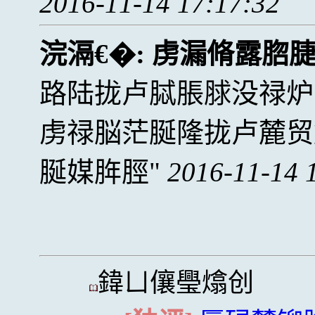
2016-11-14 17:17:32
浣滆€�:
虏漏脩露脗
路陆拢卢脦脹脙没禄炉
虏禄脳茫脠隆拢卢麓贸
脠媒脌脛
2016-11-14 
鍏ㄩ儴璺熻创