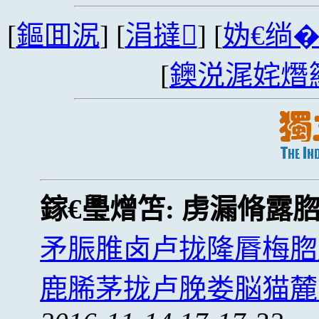
[
鏂囬泦
] [
涓撻
] [
妫€绱
[
鐭涚浘姹熸
鎵€璺熷笘:
虏漏脩露
矛脤脽卤卢拢隆脣梅脗
鹿脪茅拢卢脕娄脳猫麓