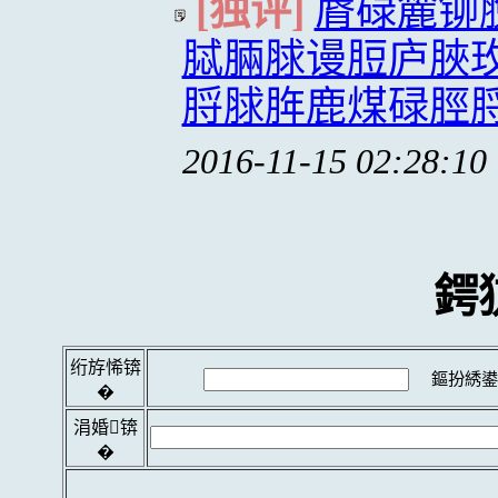
[独评]
脣碌麓铆
脦脼脙谩脰庐脥玫
脟脙脌鹿煤碌脛
2016-11-15 02:28:10
鍔
绗斿悕锛
鏂扮綉鍙
�
涓婚锛
�