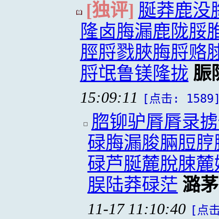
[独评]
脠莽鹿没
隆卤脢漏鹿陇脮
脛脟戮脥脢脟赂
脟氓鲁镁隆拢
脤
15:09:11
[点击: 1589
脗铆驴脣脣录掳
碌脢漏脧脼脰脝
碌芦脠麓脫脨麓
脵陆莽碌茫
潞茅
11-17 11:10:40
[点击