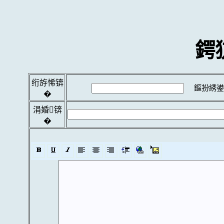
鍔
绗斿悕锛
鏂扮綉鍙
�
涓婚锛
�