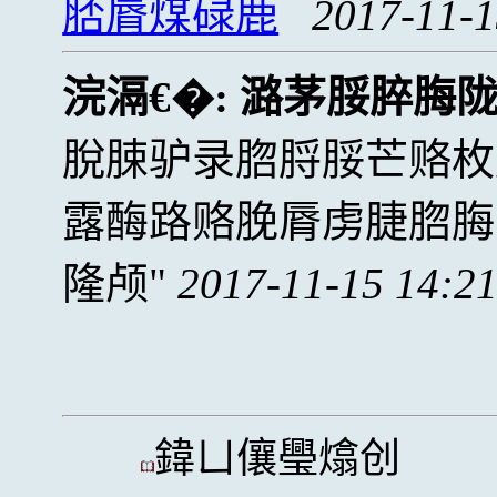
脴脣煤碌鹿
2017-11-1
浣滆€�:
潞茅脮脺脢
脫脨驴录脗脟脮芒赂枚
露酶路赂脕脣虏脻脗脢
隆颅
2017-11-15 14:2
鍏ㄩ儴璺熻创