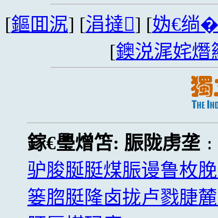
[
鏂囬泦
] [
涓撻
] [
妫€绱
[
鐭涚浘姹熸
鎵€璺熷笘:
脤陇虏垄
驴脧脠脡煤脤谩鲁枚脕
篓脗脡隆卤拢卢戮脻麓