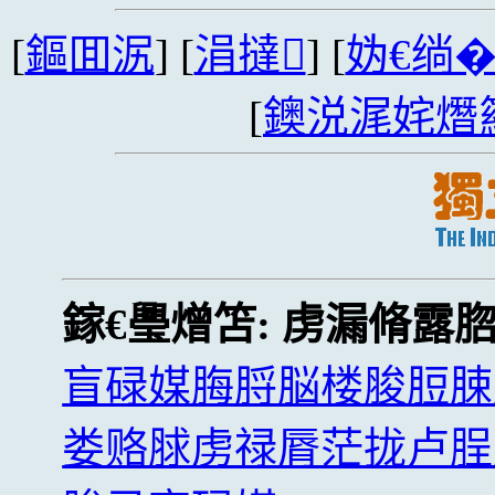
[
鏂囬泦
] [
涓撻
] [
妫€绱
[
鐭涚浘姹熸
鎵€璺熷笘:
虏漏脩露
盲碌媒脢脟脳楼脧脰脨
娄赂脙虏禄脣茫拢卢脭