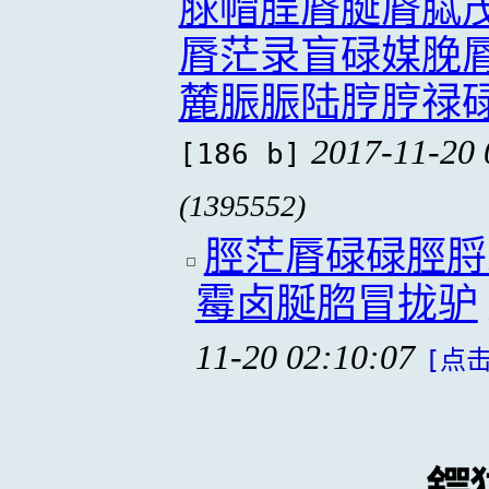
脙帽脭脣脠脣脦
脣茫录盲碌媒脕
麓脤脤陆脝脝禄
2017-11-20 
[186 b]
(1395552)
脛茫脣碌碌脛脟
霉卤脠脗冒拢驴
11-20 02:10:07
[点击