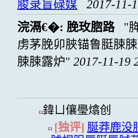
脧录盲碌媒
2017-11-1
浣滆€�:
脕玫脗路
虏茅脕卯脥锚鲁脡脨脨
脨脨露炉
2017-11-19 
鍏ㄩ儴璺熻创
[独评]
脠莽鹿没