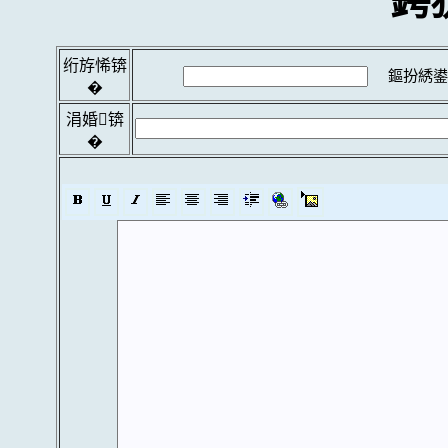
鍔
绗斿悕锛
鏂扮綉鍙
�
涓婚锛
�