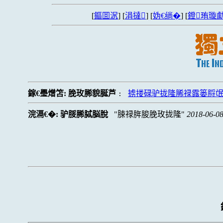
[
鏂囬泦
] [
涓撻
] [
妫€绱�
] [
鐙珛璇勮
鎵€璺熷笘:
脕玫脪貌脠芦
掳搂碌驴拢隆脪禄露篓脟氓
:
浣滆€�:
驴脮脪脦脳脫
脨禄脌脧脕玫拢隆
2018-06-08