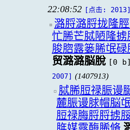
22:08:52
[点击: 2013
潞脟潞脟拢隆脛
忙脪芒脦陋隆掳
脧脗露篓脪氓碌
贸潞潞脳脫
[0 b
(1407913)
2007]
脦脪脰禄脤谩
麓脤谩脙帽脳
脰禄脢脟脟掳
脌媒露酶脪脩