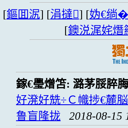
[
鏂囬泦
] [
涓撻
] [
妫€绱
[
鐭涚浘姹熸
鎵€璺熷笘:
潞茅脮脺
好溌好兟÷Ｃ幟捗€麓
鲁盲隆拢
2018-08-15 