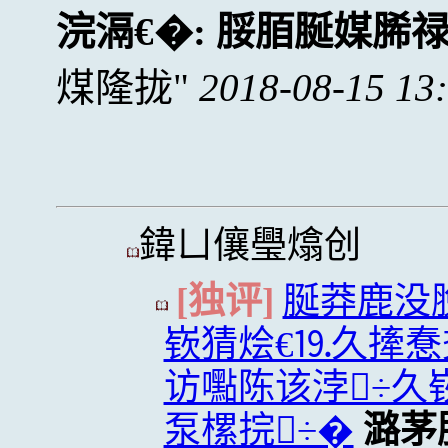
浣滆€�:
脮脜脠媒脪
煤隆拢
2018-08-15 13
鍏ㄩ儴璺熻创
[独评]
脠莽鹿没
嵚猜烩€⒚久撁惷
访嚸陈该浡÷久
泵樏捖÷�
潞茅