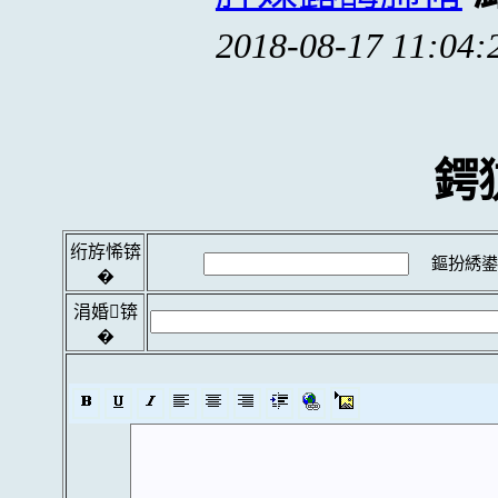
2018-08-17 11:04:
鍔
绗斿悕锛
鏂扮綉鍙
�
涓婚锛
�