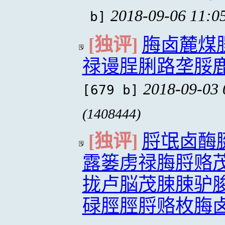
2018-09-06 11:0
b]
[独评]
脢卤麓煤
禄谩脭脷路垄脮
2018-09-03 
[679 b]
(1408444)
[独评]
脟氓卤酶
露篓虏禄脢脟赂
拢卢脳茂脨脨驴
碌脛脛脟赂枚脢