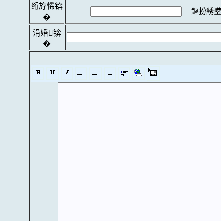
绗斿悕锛
鏂扮綉鍙
�
涓婚锛
�