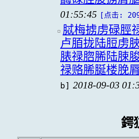
01:55:45
[点击: 20
脦梅掳虏碌脛
卢脜拢陆脰虏
脿禄脗脪陆脨
禄赂脪脠楼脕
2018-09-03 01:
b]
鍔