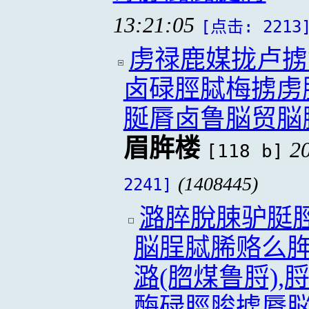
13:21:05
[点击: 2213
虏禄鹿媒拢卢掳
卤碌脛脦梅掳虏
脠脣卤鲁脳贸脳
眉脌楼
2
[118 b]
(1408445)
2241]
潞脺脫脨驴脡
脳脭脦脪赂么
潞(脗煤鲁脟)
酶碌脛脧掳脣