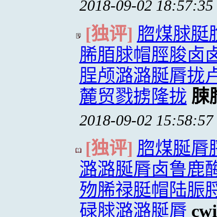
2018-09-02 18:57:35
[独评]
脗煤脙脡
脪脜脙帽脛脧卤
脭颅潞潞脠脣拢
麓贸戮掳隆拢
脨
2018-09-02 15:58:57
[独评]
脗煤脠脣
潞潞脠脣卤鲁鹿酶
歾脪禄脡帽陆脤脟
碌脙潞潞脠脣
cw