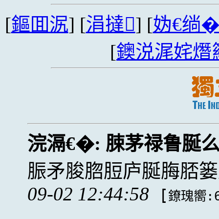
[
鏂囬泦
] [
涓撻
] [
妫€绱
[
鐭涚浘姹熸
浣滆€�:
脨茅禄鲁脠
脤矛脧脗脰庐脠脢脴篓
09-02 12:44:58
[
鐐瑰嚮:6