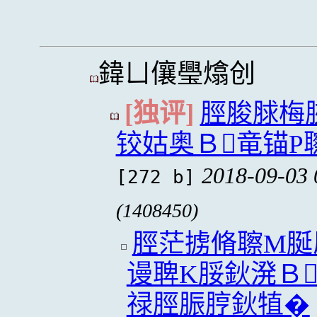
鍏ㄩ儴璺熻创
[独评]
脛脧脙梅
铰姑奥Ｂ竜锚P
2018-09-03 
[272 b]
(1408450)
脛茫掳脩聺M脠
谩聛K脮鈥溌Ｂ
禄脛脤脝鈥犆�