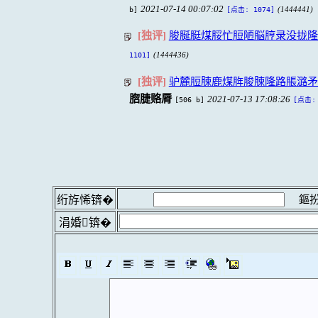
2021-07-14 00:07:02
b]
(1444441)
[点击: 1074]
[独评]
脧脠脡煤脮忙脰陋脳脝录没拢隆
(1444436)
1101]
[独评]
驴麓脰脨鹿煤脌脧脨隆路脹潞矛
脗脻赂脣
2021-07-13 17:08:26
[506 b]
[点击: 
鏂扮
绗斿悕锛�
涓婚锛�