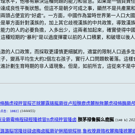
管理水平，他哪有解決這種問題的能力和智慧。如果是一個負責
的達成良性平衡狀態。但這不是朝夕可成之事，顯然不是共產黨
兩頭占便宜的“好處”。一方面，中國作為當時世界第一人口大
胎是單方面針對漢族的，加上其它歧視漢族的中共政策，導致漢
能力的人的必要負擔，入多出少，這兩者加起來，確實使得中國
這種短期的“暴利”是以過度揮霍以前的人口積累，和破壞以後人
過激的人口政策，而採取更謹慎更細膩的，適當的限制人口過多
孩子，變爲平均生大約2個左右孩子，實行人口問題軟著落。這
激進計劃生育時期的非人道現象。但是，如前所言，這從來不是
脩酶虏禄脝冒脮芒脙麓露脿脠脣拢卢脰脨鹿虏麓脫脌麓虏禄脩酶脣
(1444455)
[点击: 1082]
脤没脣霉脩脭碌脛隆掳冒B虏禄脝冒隆卤
脨茅禄鲁脠么鹿脠
202
[140 b]
潞潞脳氓隆拢碌卤脢卤脠脣驴脷脜貌脮脥,鲁枚脕脣赂枚麓脢隆掳麓