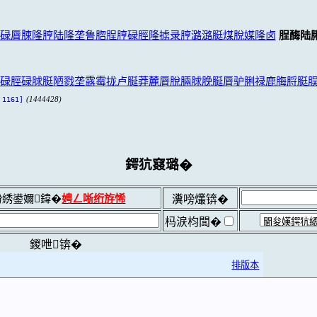
碌脣脨隆脝陆隆垄鲁脗脭脝碌脛隆掳录脝潞潞脡煤脫媒隆卤
脭酶陆
碌脛碌脙脡陋戮垄露霉拢卢脠莽麓脣脫脼脙脕脠脣驴脷禄鹿脢脟脡
(1444428)
1161]
鍔犺窡璐�
綉鍙嬭鍏�
娉ㄥ唽绗斿悕
瀵嗙爜锛�
杩涙枃闆�
鍐呭锛�
排版本