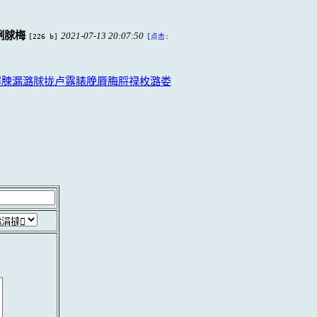
脷脙梅
2021-07-13 20:07:50
[226 b]
[点击:
脵脨漏潞脙拢卢露脿脕脣脢脟禄枚潞娄