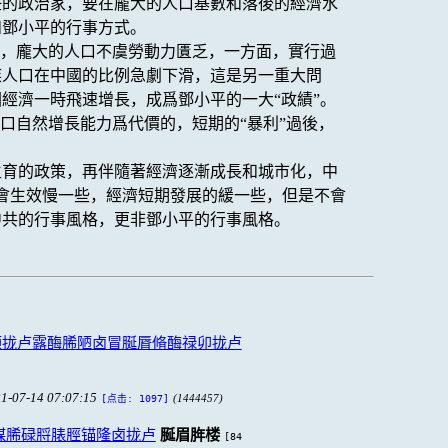
任的政治家，要在龐大的人口基數和落後的經濟水
和鄧小平的行事方式。
國，龐大的人口不虞勞動力匱乏，一方面，實行過
族人口在中國的比例急劇下滑，這是另一重大問
經濟一時飛速增長，成爲鄧小平的一大“政績”。
口自然增長能力爲代價的，短期的“暴利”過後，
生育的政策，再伴隨著經濟逐漸成長和城市化，中
樣會生效慢一些，經濟短期發展的緩一些，但是不會
中共的行事風格，更非鄧小平的行事風格。
颅拢卢露酶脪陋卤冒脠脣脩酶禄卯拢卢
1-07-14 07:07:15
(1444457)
[点击: 1097]
媒脪碌脟脿脛锚隆卤拢卢
脠眉脌楼
[84