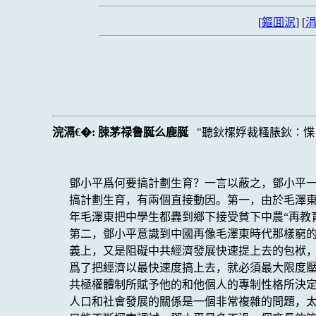
[
鏂囬泦
] [
涓
浣滆€�:
脨茅禄鲁脠么鹿脠
聽鈥樏娐裁糔脿鈥∶惵∶
鄧小平爲何要搞計劃生育？一言以蔽之，鄧小平一
搞計劃生育，有兩個直接動因。第一，由於毛澤東
年毛澤東把中學生都轟到鄉下接受貧下中農“再教
第二，鄧小平意識到中國再像毛澤東時代那樣窮
義上，又是阻礙中共經濟發展快速提上去的包袱
爲了把經濟以最快速度搞上去，就必須最大限度
共極權體制所賦予他的和他個人的專制性格所決
人口和社會發展的關係是一個非常複雜的問題，