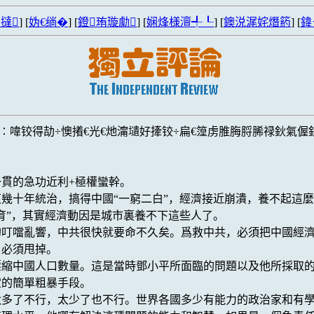
撻
] [
妫€绱�
] [
鐙珛璇勮
] [
娴烽様澶╃┖
] [
鐭涚浘姹熸箹
] [
鍏
喡铰得劼÷懊撯€光€灺澝壝好撁铰÷扁€篞虏脽脢脟脪禄鈥氣偓鈥
貫的急功近利+極權蠻幹。
幾十年統治，搞得中國“一窮二白”，經濟接近崩潰，養不起這
育”，其實經濟動因是城市裏養不下這些人了。
的叮噹亂響，中共很快就要命不久矣。爲救中共，必須把中國經
，必須甩掉。
壓縮中國人口數量。這是當時鄧小平所面臨的問題以及他所採取
定的簡單粗暴手段。
太多了不行，太少了也不行。世界各國多少有能力的政治家和有