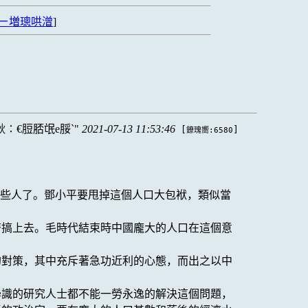
ㄧ増璁哄潧
]
∶€脰脴氓e脮`
2021-07-13 11:53:46
[
]
鐐瑰嚮:6580
麼些人了。鄧小平要甩掉這個人口大包袱，類似當
濟搞上去。毛時代結束時中國龐大的人口在這個意
的對策，其中充斥著急功近利的心態，而出之以中
學識的研究人士都不能一勞永逸的解決這個問題，