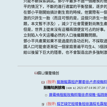
只能不斷探索調試。鄧小平最多不過一個廠長的
平的情況下，不斷的進行適當的平衡發展，逐步
在鄧小平剛開始搞計劃生育的時候，他實際有一個
激的只許生一胎（而且可恨的是，這個只許生一
題，本文暫不涉及），減少了社會需要對尚無生產
但是，世界上從來沒有這種兩頭便宜可占的好事。
立刻陷入今天這種必然的人口後繼艱難問題。
鄧小平共產黨如果不是過度的急功近利，不採取
國人口可能會逐漸從一個家庭普遍平均生4、5個
給以後留下巨大的隱患，也不會製造出許多強制
鍏ㄩ儴璺熻创
[独评]
脡脤脠露脰庐麓娄拢卢虏禄脢脟
脭酶陆脷脙梅
2021-07-14 06:37:20
[428 b]
脣霉脩脭脡玫脢脟隆拢虏禄脽^脳戮
[独评]
脮芒碌茫脰搂鲁脰拢潞脮毛露脭