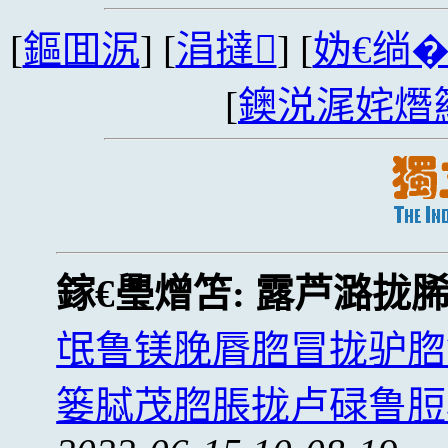
[
鏂囬泦
] [
涓撻
] [
妫€绱
[
鐭涚浘姹熸
鎵€璺熷笘:
露芦潞拢
氓鲁镁脕脣脗冒拢驴脗
篓脦茂脗脹拢卢碌鲁脰