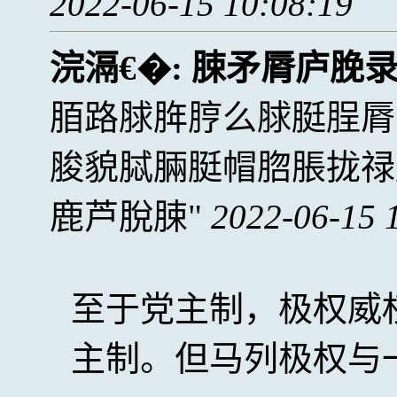
2022-06-15 10:08:19
浣滆€�:
脨矛脣庐脕
脜路脙脌脝么脙脡脭脣
脧貌脦脼脡帽脗脹拢禄
鹿芦脫脨
2022-06-15 
至于党主制，极权威
主制。但马列极权与