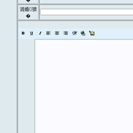
涓婚锛
�