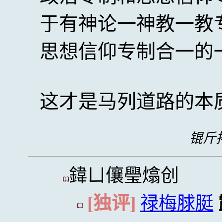
于有神论一神教一教
思想信仰专制合一的
这才是马列道路的本
锟斤拷
鍏ㄩ儴璺熻创
[独评]
禄梅脙脡