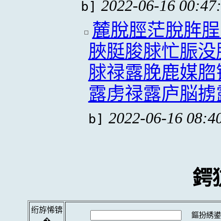
2022-06-16 00:47
b]
麓脫脛茫脫脌脭
脥脡脧脙忙脤没
脙禄露脕鹿媒脗
露虏禄露庐脳掳
2022-06-16 08:4
b]
鍔
绗斿悕锛
鏂扮綉鍙
�