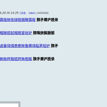
6-20 16:14:29
(1454104)
[点击: 1364]
露脭脥玫碌脛脜脨露脧
脨矛脣庐脕录
帽脤脴脦帽脗冒拢驴
脨隆脥脠脤脹
卤篓禄煤鹿鹿脥鲁脪禄脳茅脰炉
脨矛
脷脥脝脤脴脝脌脗脹
脨矛脣庐脕录