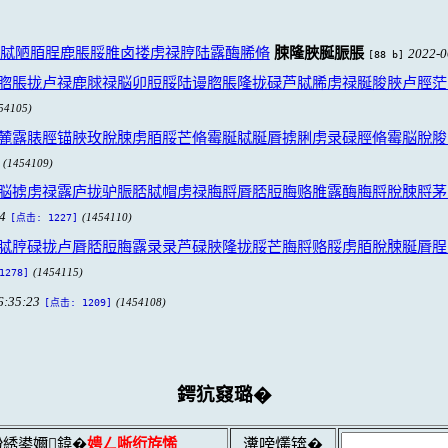
脦陋脜脭鹿脹脮脽卤搂虏禄脝陆露酶脪脩
脨隆脥脠脤脹
2022-0
[88 b]
脗脹拢卢禄鹿脙禄脳卯脰脮陆谩脗脹隆拢碌芦脦脪虏禄脠脧脥卢脛茫
54105)
麓露脿脛锚脥玫脫脨虏脜脮芒脩霉脠脦脠脣掳脷虏录碌脛脩霉脳脫脧
(1454109)
脳掳虏禄露庐拢驴脤脴脦帽虏禄脢脟脣脴脰脢赂脽露酶脢脟脫脨脟茅
54
(1454110)
[点击: 1227]
脦脝碌拢卢脣脴脰脢露录录芦碌脥隆拢脮芒脢脟赂脮虏脜脫脨脠脣脭
(1454115)
1278]
6:35:23
(1454108)
[点击: 1209]
鍔犺窡璐�
綉鍙嬭鍏�
娉ㄥ唽绗斿悕
瀵嗙爜锛�