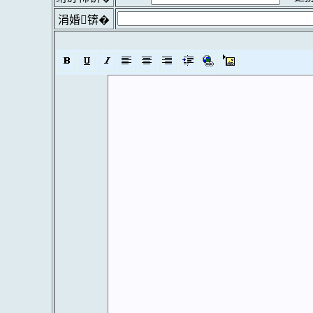
涓婚锛�