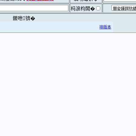
杩涙枃闆�
鍐呭锛�
排版本