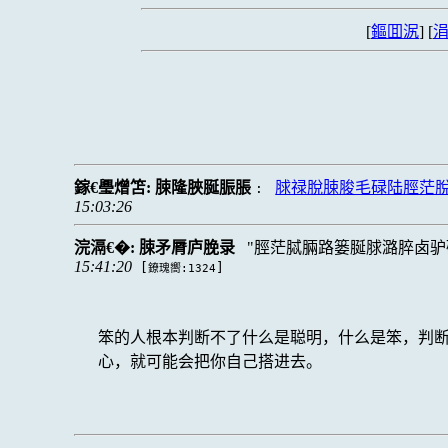
[
鏂囬泦
] [
涓
鎵€璺熷笘:
脨隆脥脠脤脹
脙禄脫脨脧毛碌陆脛茫
:
15:03:26
浣滆€�:
脨矛脣庐脕录
脛茫脦脼路篓脠脙潞脺卤驴
15:41:20
[
]
鐐瑰嚮:1324
笨的人根本判断不了什么是聪明，什么是笨，判
心，就可能会把你自己搭进去。