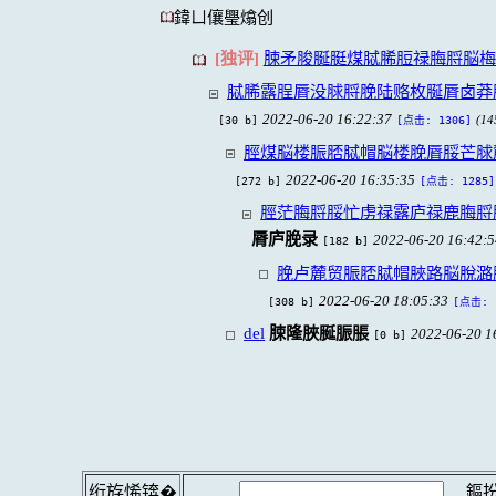
鍏ㄩ儴璺熻创
[独评]
脨矛脧脠脡煤脦脪脰禄脢脟脳梅
脦脪露脭脣没脙脟脕陆赂枚脠脣卤莽
2022-06-20 16:22:37
[30 b]
(14
[点击: 1306]
脛煤脳楼脤脴脦帽脳楼脕脣脮芒脙
2022-06-20 16:35:35
[272 b]
[点击: 1285]
脛茫脢脟脮忙虏禄露庐禄鹿脢脟
脣庐脕录
2022-06-20 16:42:
[182 b]
脕卢麓贸脤脴脦帽脥路脳脫潞
2022-06-20 18:05:33
[308 b]
[点击: 
del
脨隆脥脠脤脹
2022-06-20 1
[0 b]
鏂扮
绗斿悕锛�