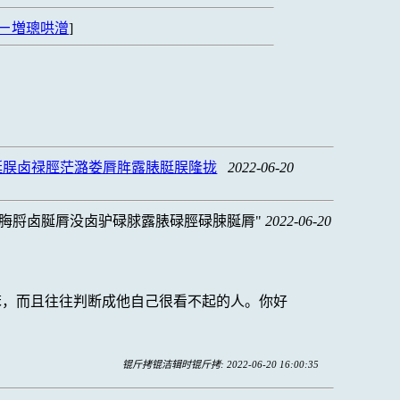
ㄧ増璁哄潧
]
脡脵卤禄脛茫潞娄脣脌露脿脡脵隆拢
2022-06-20
脢脟卤脠脣没卤驴碌脙露脿碌脛碌脨脠脣
2022-06-20
笨，而且往往判断成他自己很看不起的人。你好
锟斤拷锟洁辑时锟斤拷: 2022-06-20 16:00:35