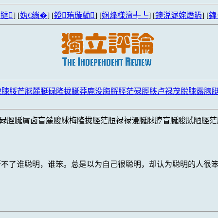
撻
] [
妫€绱�
] [
鐙珛璇勮
] [
娴烽様澶╃┖
] [
鐭涚浘姹熸箹
] [
鍏
脫脨脮芒脙麓脡碌隆拢脠莽鹿没脢脟脛茫碌脛脥卢禄茂脫脨露脿
碌脛脠脣卤盲麓脧脙梅隆拢脛茫脰禄禄谩脠脙脝盲脠脧脦陋脛茫
断不了谁聪明，谁笨。总是以为自己很聪明，却认为聪明的人很