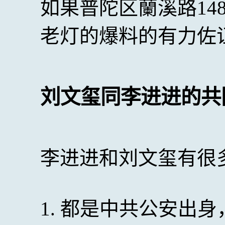
如果普陀区蘭溪路14
老灯的爆料的有力佐
刘文玺同李进进的共
李进进和刘文玺有很
1. 都是中共公安出