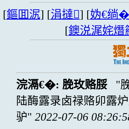
[
鏂囬泦
] [
涓撻
] [
妫€绱
[
鐭涚浘姹熸
浣滆€�:
脕玫赂脮
陆酶露录卤禄赂卯露炉
驴
2022-07-06 08:26:5