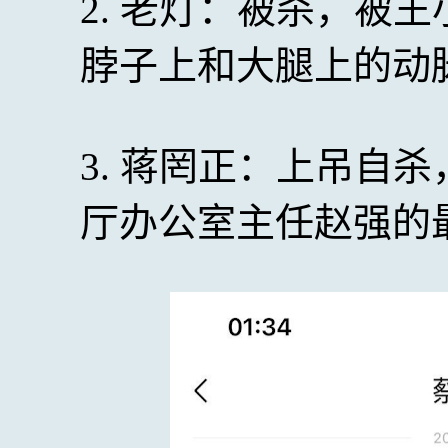
2. 老灯：被杀，被
脖子上和大腿上的动
3. 蒋罔正：上吊自杀
厅办公室主任赵强的