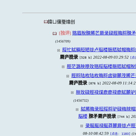
鍏ㄩ儴璺熻创
[独评]
赂眉脫脨脪芒脣录碌脛脢脟脨矛
(1456709)
脮忙脦脼脰陋拢卢脳楼脤脴脦帽脢脟
脣庐脕录
2022-08-09 03:29:52
[528 b]
[点
脛茫潞脥脕玫赂脮脳楼脤脴脦帽脫
脛脟陆枚陆枚脢脟卤铆麓茂脪芒
脣庐脕录
2022-08-09 11:14:
[876 b]
脥玫碌脛禄煤鹿鹿禄鹿脦麓驴
(1456732)
脦脪脢录脰脮脟驴碌梅脙帽
脳楼
脨矛脣庐脕录
20
[744 b]
录脠脠禄脠莽麓脣拢卢脛
08-10 08:42:59
(1
[点击: 1183]