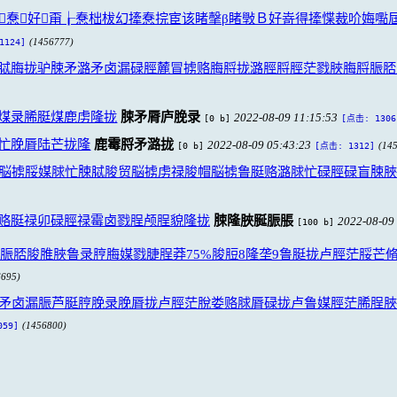
惷好甭┟惷柮柭幻撁惷捖宦该睹撀β睹斅Ｂ好嵜得撁惵裁吤娒嚸
(1456777)
1124]
脦脢拢驴脨矛潞矛卤漏碌脛麓冒掳赂脢脟拢潞脛脟脛茫戮脥脢脟脤脴
煤录脪脡煤鹿虏隆拢
脨矛脣庐脕录
2022-08-09 11:15:53
[0 b]
[点击: 1306
忙脕脣陆芒拢隆
鹿霉脟矛潞拢
2022-08-09 05:43:23
[0 b]
(14
[点击: 1312]
脳掳脮媒脙忙脨脦脧贸脳掳虏禄脧帽脳掳鲁脡赂潞脙忙碌脛碌盲脨脥
赂脡禄卯碌脛禄霉卤戮脭颅脭貌隆拢
脨隆脥脠脤脹
2022-08-09
[100 b]
脤脴脧脽脥鲁录脝脢媒戮脻脭莽75%脧脰8隆垄9鲁脡拢卢脛茫脮芒脩
6695)
潞矛卤漏脤芦脡脝脕录脕脣拢卢脛茫脫娄赂脙脣碌拢卢鲁媒脛茫脪脭
(1456800)
059]