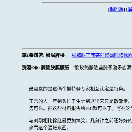
[
鏂囬泦
] [
涓
鎵€璺熷笘:
脠眉脌楼
脦脢脤芒鹿茅陆谩碌陆隆掳
:
浣滆€�:
脨隆脥脠脤脹
脕玫赂脮隆垄脨矛潞矛卤漏
最幽默的是这俩个抓特务专家相互认定是特务。
正常的人一年到头忙于生计到这里来只是散散步
务可以。把这些材料报告给FBI就可以了。写在这
与刘刚相比徐红暴更加搞笑。几分钟之前还好好
来骂这个混账东西。