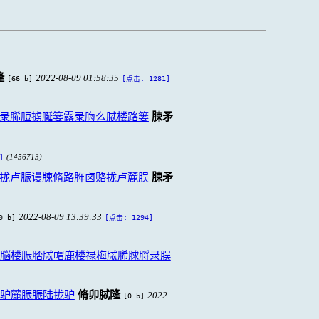
隆
2022-08-09 01:58:35
[66 b]
[点击: 1281]
录脪脰掳脠篓露录脢么脦楼路篓
脨矛
(1456713)
]
拢卢脤谩脨脩路脌卤赂拢卢麓脵
脨矛
2022-08-09 13:39:33
0 b]
[点击: 1294]
脳楼脤脴脦帽鹿楼禄梅脦脪脙脟录脵
驴麓脤脤陆拢驴
脩卯脦隆
2022-
[0 b]