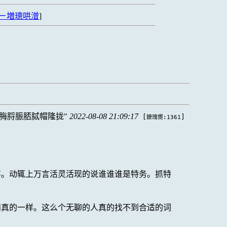
ㄧ増璁哄潧
]
脢脟脤脴脦帽隆拢
2022-08-08 21:09:17
[
]
鐐瑰嚮:1361
事。动辄上万言活灵活现的说谁谁谁是特务。抓特
和真的一样。这么个无聊的人真的找不到合适的词