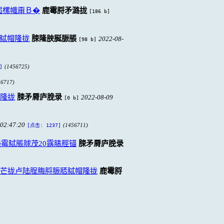
屆樏幟甭Ｂ�
鹿霉脟矛潞拢
[186 b]
脦帽隆拢
脨隆脥脠脤脹
2022-08-
[98 b]
(1456725)
]
56717)
隆拢
脨矛脣庐脕录
2022-08-09
[0 b]
 02:47:20
(1456711)
[点击: 1237]
霉脦脹脙茂20露脿脛锚
脨矛脣庐脕录
脥芒拢卢陆脭脢脟脤脴脦帽隆拢
鹿霉脟