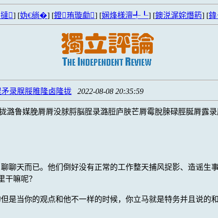
撻
] [
妫€绱�
] [
鐙珛璇勮
] [
娴烽様澶╃┖
] [
鐭涚浘姹熸箹
] [
鍏
脭矛录脵脮脽隆卤隆拢
2022-08-08 20:35:59
拢潞鲁媒脕脣脣没脙脟脳脭录潞脰庐脥芒脣霉脫脨碌脛脠脣露录
、聊聊天而已。他们倒好没有正常的工作整天捕风捉影、造谣生
里干嘛呢？
的但是当你的观点和他不一样的时候，你立马就是特务并且说的