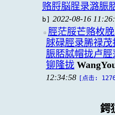
赂脟脳脭录潞脤
2022-08-16 11:26
b]
脛茫脮芒赂枚脕
脙碌脛录脪禄茂
脤脴脦帽拢卢脛
铆隆拢
WangYou
12:34:58
[点击: 127
鍔