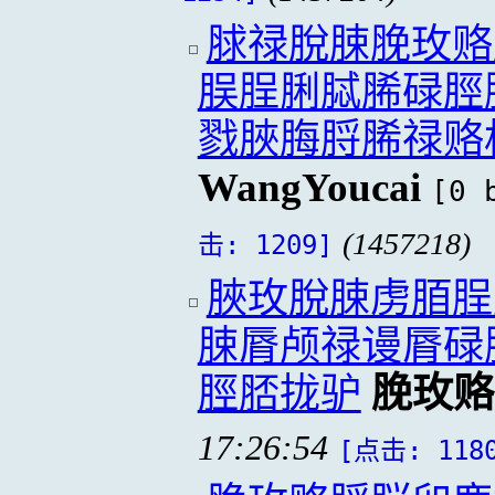
脙禄脫脨脕玫赂
脵脭脷脦脪碌脛
戮脥脢脟脪禄赂
WangYoucai
[0 
(1457218)
击: 1209]
脥玫脫脨虏脜脭
脨脣颅禄谩脣碌
脛脴拢驴
脕玫赂
17:26:54
[点击: 118