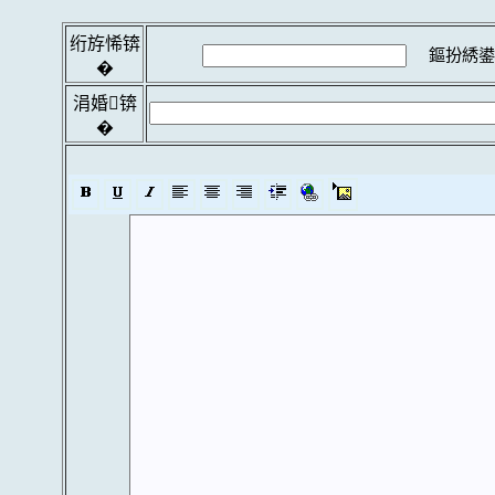
绗斿悕锛
鏂扮綉鍙
�
涓婚锛
�