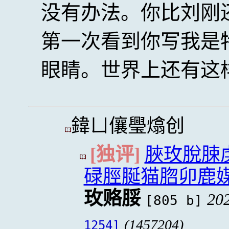
没有办法。你比刘刚
第一次看到你写我是
眼睛。世界上还有这
鍏ㄩ儴璺熻创
[独评]
脥玫脫脨
碌脛脠猫脗卯鹿
玫赂脮
20
[805 b]
(1457204)
1254]