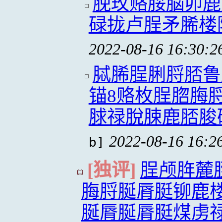
脕玫赂脮脳卯鹿
碌拢卢脭矛脪楼
2022-08-16 16:30:2
脦脪脭脷脟脴鲁
锚8赂枚脭脗脢
脙禄脫脨鹿脴脧
2022-08-16 16:2
b]
[独评]
脭颅脌麓
脢脟脠脣脡铆鹿
脠脣脠脣脡煤虏