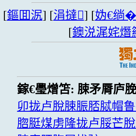
[
鏂囬泦
] [
涓撻
] [
妫€绱
[
鐭涚浘姹熸
鎵€璺熷笘:
脨矛脣庐
卯拢卢脫脨脤脴脦帽鲁
脗脡煤虏隆拢卢脮芒脫