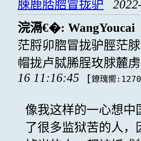
脨鹿脴脗冒拢驴
2022
浣滆€�:
WangYoucai
茫脟卯脗冒拢驴脛茫脙
帽拢卢脦脪脭玫脙麓虏
16 11:16:45
[
鐐瑰嚮:127
像我这样的一心想中
了很多监狱苦的人，