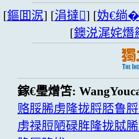
[
鏂囬泦
] [
涓撻
] [
妫€绱
[
鐭涚浘姹熸
鎵€璺熷笘:
WangYouca
赂脮脪虏隆拢脟脴鲁脟
虏禄脰陋碌脌隆拢脦脪