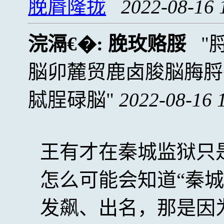
脕脣隆拢
2022-08-16 
浣滆€�:
脕玫赂脮
脳卯麓贸鹿卤脧脳脢脟
脦脭碌脳
2022-08-16 
王有才在秦城监狱只
怎么可能会知道“秦城
发飙、出名，那是因