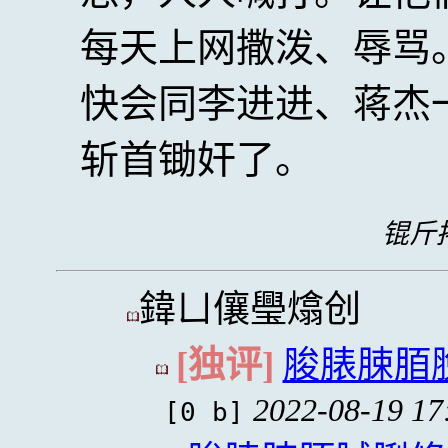
每天上网撒泼、辱骂
快会同李进进、蒋杰
斩首锄奸了。
锟斤拷
鍏ㄩ儴璺熻创
[独评]
脧脿脨脜
2022-08-19 17
[0 b]