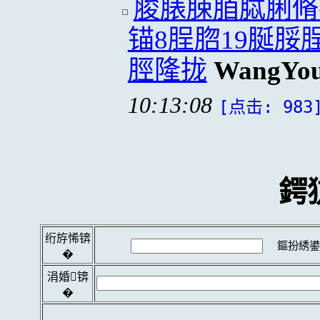
脧脿脨脜脦脷脩
锚8脭脗19脠
脛隆拢
WangYou
10:13:08
[点击: 983
鍔
绗斿悕锛
鏂扮綉鍙
�
涓婚锛
�