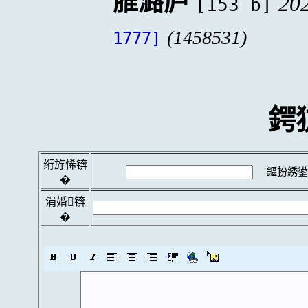
脽潞庐
20
[153 b]
(1458531)
1777]
鍔
绗斿悕锛
鏂扮綉鍙
�
涓婚锛
�