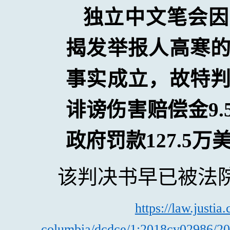
独立中文笔会因
揭发举报人高寒
事实成立，故特
诽谤伤害赔偿金
9.
政府罚款
127.5
万
该判决书早已被法
https://law.justia
columbia/dcdce/1:2018cv02986/20