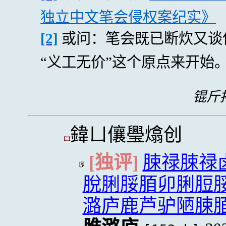
独立中文笔会侵权案纪实》
[2]
或问：笔会既已断炊又谈
“义工无价”这个原点来开始
锟斤拷
鍏ㄩ儴璺熻创
[独评]
脨禄脨禄
脫脷脮脜卯脷脰
潞庐鹿芦驴陋脨