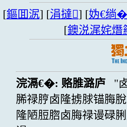
[
鏂囬泦
] [
涓撻
] [
妫€绱
[
鐭涚浘姹熸
浣滆€�:
赂脽潞庐
脪禄脝卤隆掳脙锚脢脫
隆陋脰脗卤脢禄谩碌脷