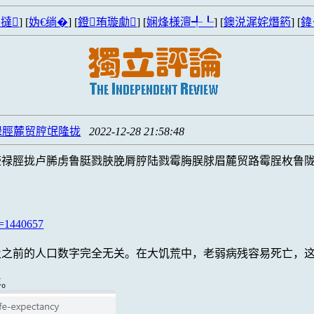
撻
] [
妫€绱�
] [
鐙珛璇勮
] [
娴烽様澶╃┖
] [
鐭涚浘姹熸箹
] [
鍏
碌脛麓贸脝氓隆拢
2022-12-28 21:58:48
垄禄脛拢卢脪虏鲁脡戮脥脕脣脝陆戮霉脢脵脙眉麓贸路霉脭枚鲁
t=1440657
2年及之前的人口数字完全无关。在大饥荒中，老弱病残容易死亡
年。