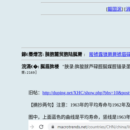
[
鏂囬泦
] [
涓
鎵€璺熷笘:
脨脗麓贸脗陆脠脣
脧掳露镁脣脣掳眉
:
浣滆€�:
脠眉脌楼
脥录:脌脧脙芦碌脛脠媒脛锚录
]
嚮:2169
旧帖：
http://duping.net/XHC/show.php?bbs=10&pos
【摘抄两句】注意：1963年的平均寿命与196
图中，上面蓝色的曲线是平均寿命，竖线是1963