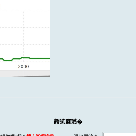
鍔犺窡璐�