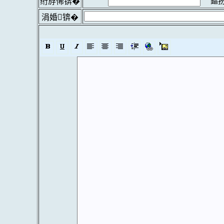
鏂扮
绗斿悕锛�
涓婚锛�