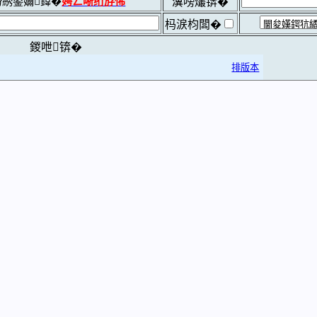
綉鍙嬭鍏�
娉ㄥ唽绗斿悕
瀵嗙爜锛�
杩涙枃闆�
鍐呭锛�
排版本