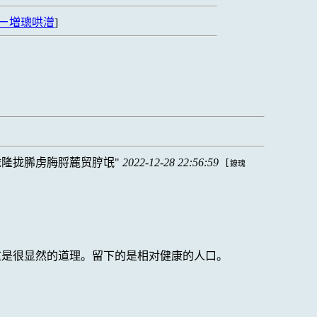
ㄧ増璁哄潧
]
陇隆拢脪虏脢脟麓贸脝氓
2022-12-28 22:56:59
[
鐐瑰
，这是很显然的道理。留下的是相对健康的人口。