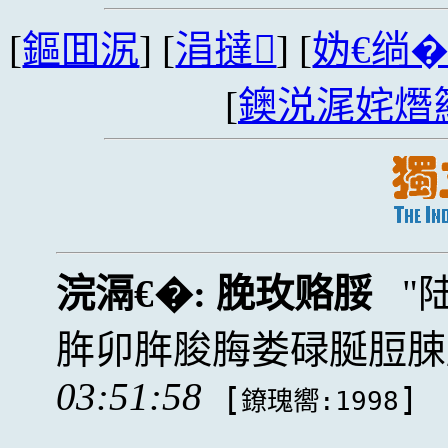
[
鏂囬泦
] [
涓撻
] [
妫€绱
[
鐭涚浘姹熸
浣滆€�:
脕玫赂脮
脌卯脌脧脢娄碌脠脰脨
03:51:58
[
]
鐐瑰嚮:1998