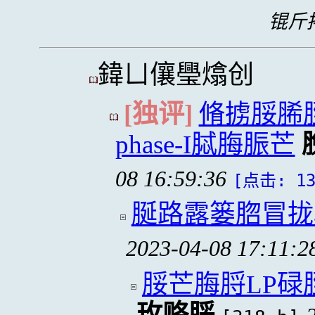
锟斤拷
鍏ㄩ儴璺熻创
[独评]
脩掳脮脪
phase-I脦脢脤芒
08 16:59:36
[点击: 13
脠路露篓脗冒拢
2023-04-08 17:11:2
脮芒脢脟LP碌
玫赂脮