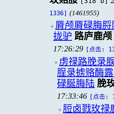
[318 b]
(1461955)
1336]
脣颅脣碌脢脟
拢驴
路庐鹿颅
17:26:29
[点击: 1
虏禄路脕录脵
脭录掳赂酶露
碌脠脢陆
脕
17:33:46
[点击: 1
脰卤戮玫禄鹿脢脟