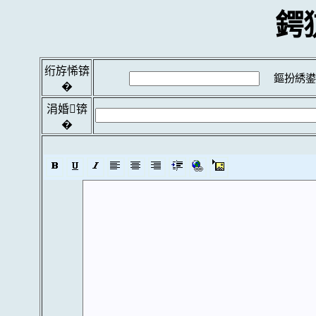
鍔
绗斿悕锛
鏂扮綉鍙
�
涓婚锛
�