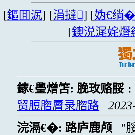
[
鏂囬泦
] [
涓撻
] [
妫€绱
[
鐭涚浘姹熸
鎵€璺熷笘:
脕玫赂脮
贸脰脗脣录脗路
2023
浣滆€�:
路庐鹿颅