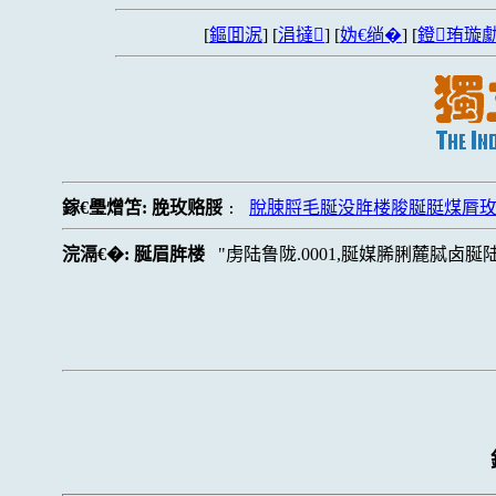
[
鏂囬泦
] [
涓撻
] [
妫€绱�
] [
鐙珛璇勮
鎵€璺熷笘:
脕玫赂脮
脫脨脟毛脠没脌楼脧脠脡煤脣
:
浣滆€�:
脠眉脌楼
虏陆鲁陇.0001,脠媒脪脷麓脦卤脠陆脧,