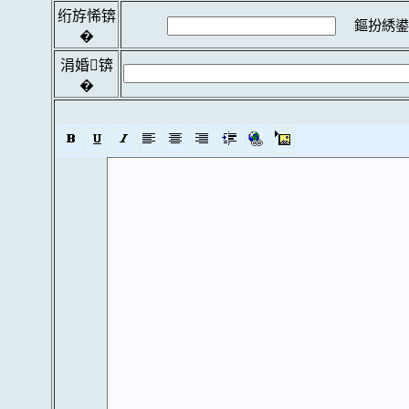
绗斿悕锛
鏂扮綉鍙
�
涓婚锛
�