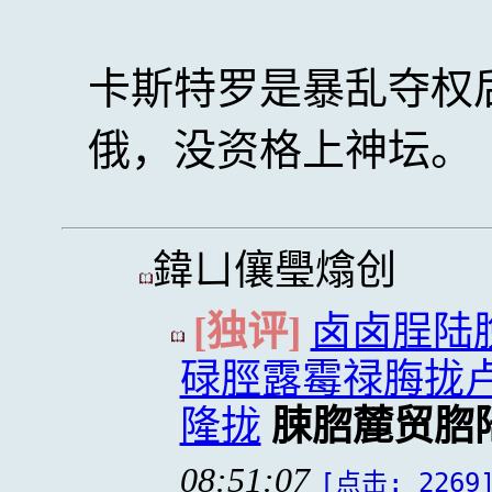
卡斯特罗是暴乱夺权
俄，没资格上神坛。
鍏ㄩ儴璺熻创
[独评]
卤卤脭陆
碌脛露霉禄脢拢
隆拢
脨脗麓贸脗
08:51:07
[点击: 2269