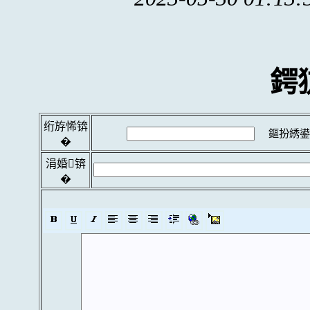
鍔
绗斿悕锛
鏂扮綉鍙
�
涓婚锛
�