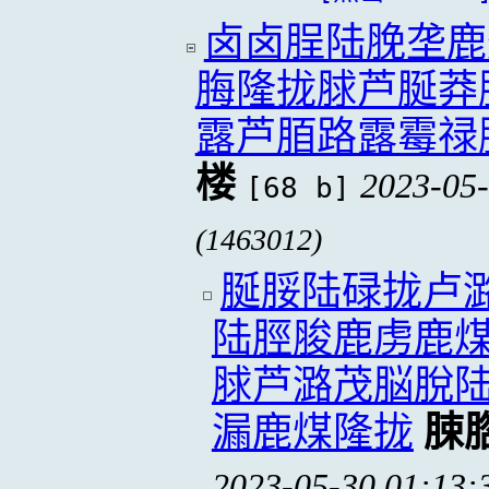
卤卤脭陆脕垄鹿
脢隆拢脙芦脠莽
露芦脜路露霉禄
楼
2023-05-
[68 b]
(1463012)
脠脮陆碌拢卢
陆脛脧鹿虏鹿
脙芦潞茂脳脫
漏鹿煤隆拢
脨
2023-05-30 01:13: