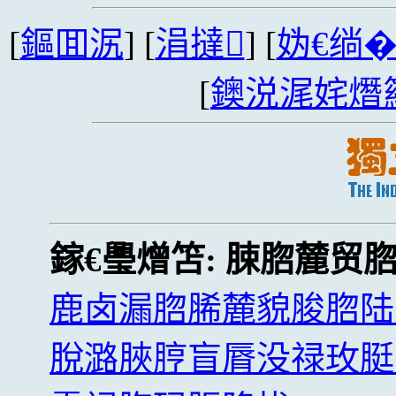
[
鏂囬泦
] [
涓撻
] [
妫€绱
[
鐭涚浘姹熸
鎵€璺熷笘:
脨脗麓贸
鹿卤漏脗脪麓貌脧脗陆
脫潞脥脝盲脣没禄玫脡