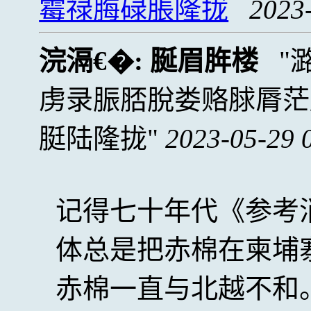
霉禄脢碌脹隆拢
2023
浣滆€�:
脠眉脌楼
虏录脤脴脫娄赂脙脣茫
脡陆隆拢
2023-05-29 
记得七十年代《参考
体总是把赤棉在柬埔
赤棉一直与北越不和