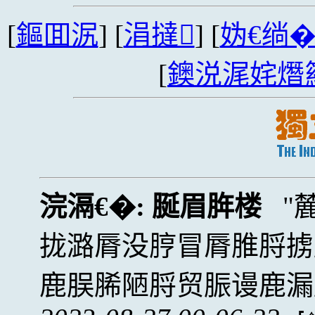
[
鏂囬泦
] [
涓撻
] [
妫€绱
[
鐭涚浘姹熸
浣滆€�:
脠眉脌楼
拢潞脣没脝冒脣脽脟掳
鹿脵脪陋脟贸脤谩鹿漏