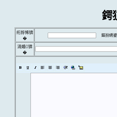
鍔
绗斿悕锛
鏂扮綉鍙
�
涓婚锛
�