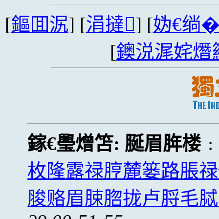
[
鏂囬泦
] [
涓撻
] [
妫€绱
[
鐭涚浘姹熸
鎵€璺熷笘:
脠眉脌楼
枚隆露禄脝麓篓路脹禄
脧赂眉脨脗拢卢脟毛脦