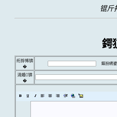
锟斤拷
鍔
绗斿悕锛
鏂扮綉鍙
�
涓婚锛
�