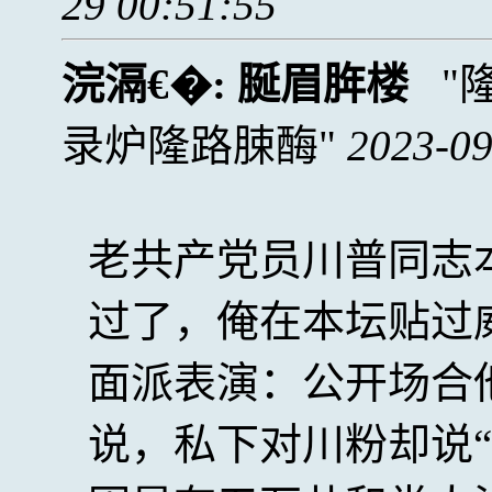
29 00:51:55
浣滆€�:
脠眉脌楼
录炉隆路脨酶
2023-09
老共产党员川普同志
过了，俺在本坛贴过
面派表演：公开场合
说，私下对川粉却说