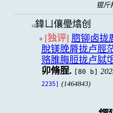
锟斤拷
鍏ㄩ儴璺熻创
[独评]
脗铆卤拢
脫镁脕脣拢卢脛
赂脽脢脰拢卢脦
卯脩脭.
202
[80 b]
(1464843)
2235]