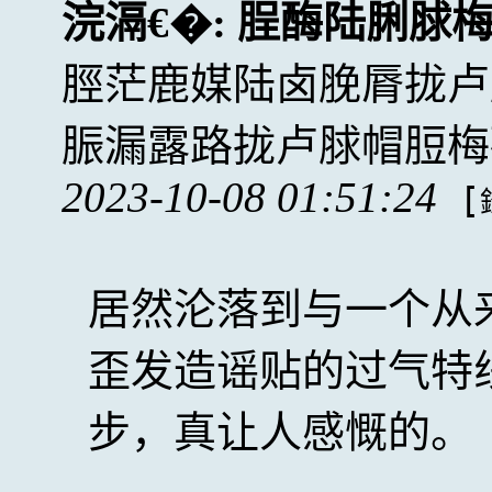
浣滆€�:
脭酶陆脷脙
脛茫鹿媒陆卤脕脣拢卢
脤漏露路拢卢脙帽脰梅
2023-10-08 01:51:24
[
居然沦落到与一个从
歪发造谣贴的过气特
步，真让人感慨的。