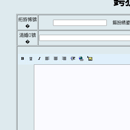
鍔
绗斿悕锛
鏂扮綉鍙
�
涓婚锛
�