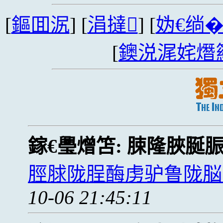
[
鏂囬泦
] [
涓撻
] [
妫€绱
[
鐭涚浘姹熸
鎵€璺熷笘:
脨隆脥脠
脛脙陇脭酶虏驴鲁陇脳
10-06 21:45:11