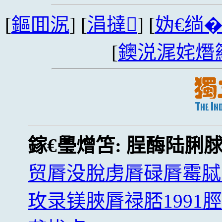
[
鏂囬泦
] [
涓撻
] [
妫€绱
[
鐭涚浘姹熸
鎵€璺熷笘:
脭酶陆脷
贸脣没脫虏脣碌脣霉脦
玫录镁脥脣禄脴199