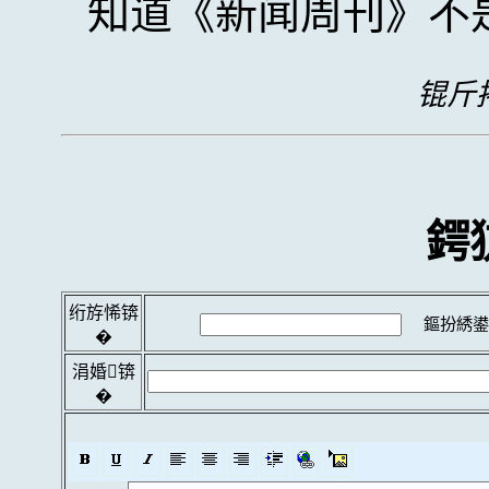
知道《新闻周刊》不
锟斤拷
鍔
绗斿悕锛
鏂扮綉鍙
�
涓婚锛
�