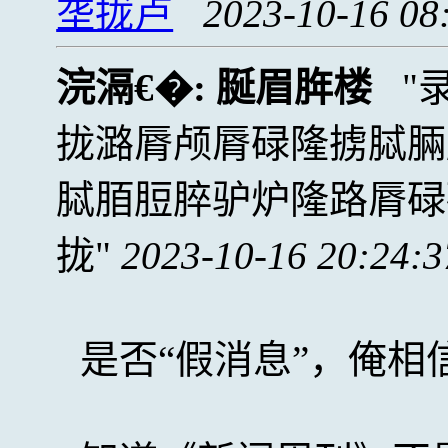
垄拢卢
2023-10-16 08
浣滆€�:
脠眉脌楼
拢潞脣颅脣碌隆掳脦脼
脦脜脰脺驴炉隆路脣碌
拢
2023-10-16 20:24:3
是否“假消息”，俺相