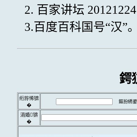
2. 百家讲坛 2012122
3.百度百科国号“汉”
鍔
绗斿悕锛
鏂扮綉鍙
�
涓婚锛
�