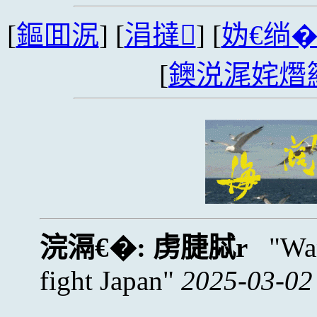
[
鏂囬泦
] [
涓撻
] [
妫€绱
[
鐭涚浘姹熸
浣滆€�:
虏脻脦r
Wa
fight Japan
2025-03-02