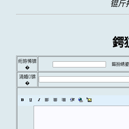
锟斤拷
鍔
绗斿悕锛
鏂扮綉鍙
�
涓婚锛
�