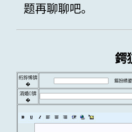
题再聊聊吧。
鍔
绗斿悕锛
鏂扮綉鍙
�
涓婚锛
�