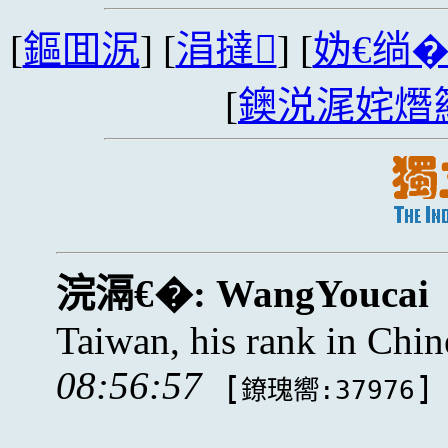
[
鏂囬泦
] [
涓撻
] [
妫€绱
[
鐭涚浘姹熸
浣滆€�:
WangYoucai
Taiwan, his rank in Chin
08:56:57
[
]
鐐瑰嚮:37976