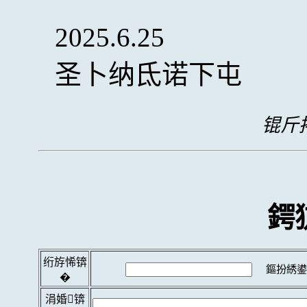
2025.6.25
圣卜纳氐诺下屯
锟斤拷
鍔
绗斿悕锛
鏂扮綉鍙
�
涓婚锛