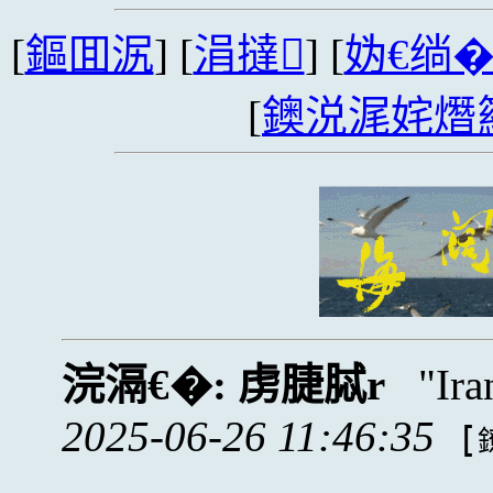
[
鏂囬泦
] [
涓撻
] [
妫€绱
[
鐭涚浘姹熸
浣滆€�:
虏脻脦r
Ir
2025-06-26 11:46:35
[