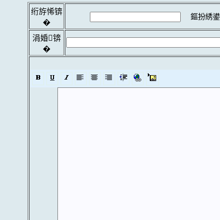
绗斿悕锛
鏂扮綉鍙
�
涓婚锛
�