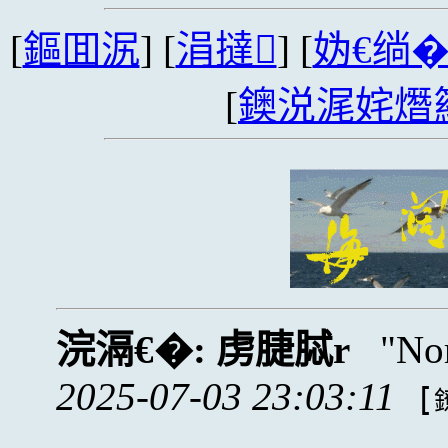
[
鏂囬泦
] [
涓撻
] [
妫€绱
[
鐭涚浘姹熸
浣滆€�:
虏脻脦r
No
2025-07-03 23:03:11
[