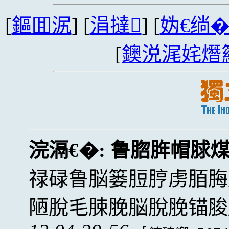
[
鏂囬泦
] [
涓撻
] [
妫€绱
[
鐭涚浘姹熸
浣滆€�:
鲁脗脌帽脙
禄碌鲁脳篓脰脝虏脜脢
陋脫毛脨脕脳脫脕锚脧