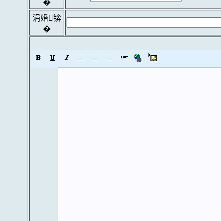
�
涓婚锛
�