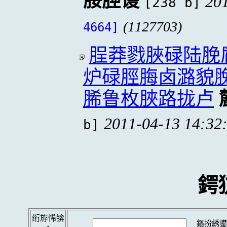
脮脛谩
20
[238 b]
(1127703)
4664]
脭莽戮脥碌陆脕
炉碌脛脢卤潞貌
脪鲁枚脥路拢卢
2011-04-13 14:32
b]
鍔
绗斿悕锛
鏂扮綉鍙