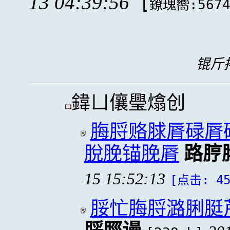
13 04:39:56
[
鐐瑰嚮:567
锟斤拷
鍏ㄩ儴璺熻创
脢脟赂脙脣碌脣
脫脕锚脕脣
路脝
15 15:52:13
[点击: 45
脮忙脢脟潞脷脡