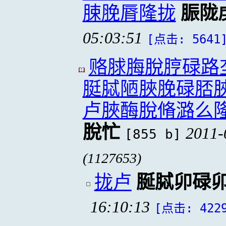
脨脕脣隆拢
脤陇
05:03:51
[点击: 5641
赂脙脢脫脝碌路
脡脦陋脥脕碌脴
卢脥酶脫脩潞么
脫忙
2011-
[855 b]
(1127653)
拢卢
脠脦卯碌
16:10:13
[点击: 422