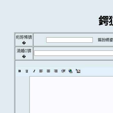
鍔
绗斿悕锛
鏂扮綉鍙
�
涓婚锛
�