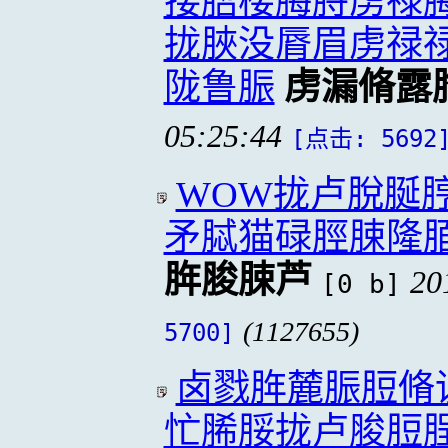
搂脗楼脢脟虏禄
拢脥没脣眉虏禄
陇鲁脤
虏漏脩露
05:25:44
[点击: 5692
WOW拢卢脫脠
矛脦猫碌脛脨隆
脌脧脨芦
20
[0 b]
(1127655)
5700]
卤戮脌麓脤脰脩
忙脪脮拢卢脧脰