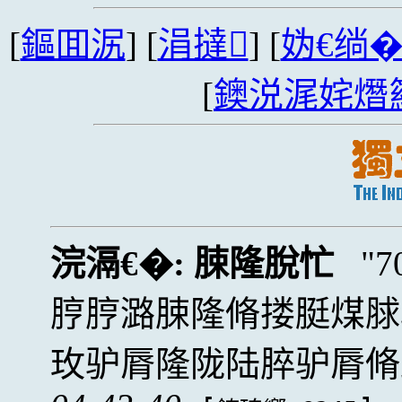
[
鏂囬泦
] [
涓撻
] [
妫€绱
[
鐭涚浘姹熸
浣滆€�:
脨隆脫忙
脝脝潞脨隆脩搂脡煤脙
玫驴脣隆陇陆脺驴脣脩