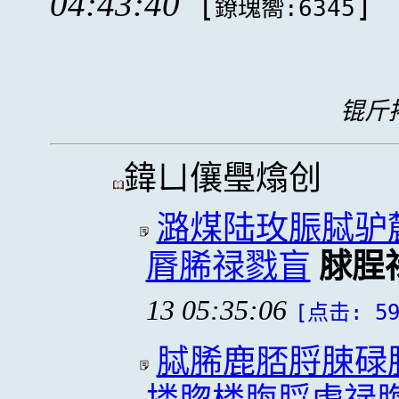
04:43:40
[
]
鐐瑰嚮:6345
锟斤拷
鍏ㄩ儴璺熻创
潞煤陆玫脤脦驴
脣脪禄戮盲
脙脭
13 05:35:06
[点击: 59
脦脪鹿脴脟脨碌